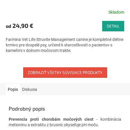
Skladom
Priemerné
hodnotenie
produktu
24,90 €
od
DETAIL
je
4,6
Farmina Vet Life Struvite Management canine je kompletné diétne
z
krmivo pre dospelé psy, určené k starostlivosti o pacientov s
5
kameňmi v dolnom močovom trakte.
hviezdičiek.
ZOBRAZIŤ VŠETKY SÚVISIACE PRODUKTY
Popis
Diskusia
Podrobný popis
Prevencia proti chorobám močových ciest
- kombinácia
metioninu a extraktu z brusníc okyseľuje pH moču.