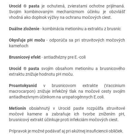
Urocid ® pasta
je ochutená, zvieratami ochotne prijímaná.
Svojim kombinovaným mechanizmom účinku je obzvlášť
vhodná ako doplnok výživy na ochranu močových ciest.
Duálne zloženie
- kombinácia metionínu a extraktu z brusníc
Okysľuje pH moču
- odporúča sa pri struvitových močových
kameňoch
Brusnicový efekt
- antiadhézny pre E.-coli
Urocid ® pasta
svojím obsahom metionínu a brusnicového
extraktu znižuje hodnotu pH moču.
Proantokyanid
v brusnicovom extrakte (Vaccinium
macrocarpon) znižuje infekčný tlak na močové cesty svojím
antiadhezívnym účinkom na uropatogénnych E.coli.
Metionín
obsiahnutý v Urocid paste rozpúšťa struvitové
močové kamene a zabraňuje ich tvorbe znížením pH,
brusnicový extrakt účinkuje proti infekciám močových ciest.
Prípravok je možné podávať aj pri akútnej insuficiencii obličiek.