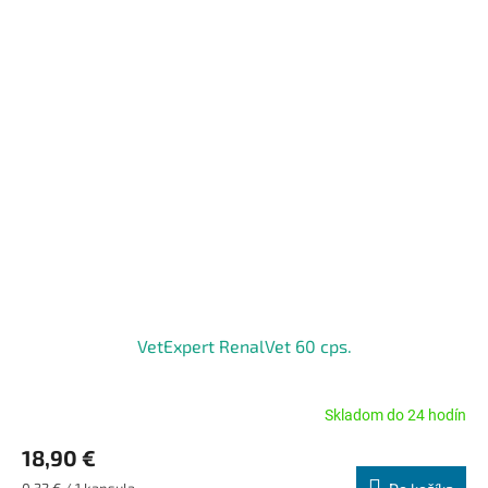
VetExpert RenalVet 60 cps.
Skladom do 24 hodín
Priemerné
hodnotenie
18,90 €
produktu
je
Jednotková