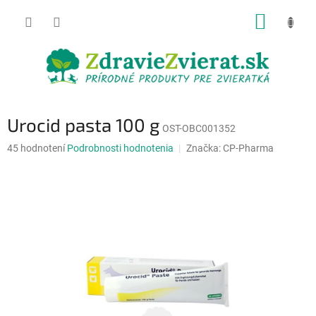
Prejsť
NÁKUP
na
obsah
KOŠÍK
Urocid pasta 100 g
OST-OBC001352
Priemerné
45 hodnotení
Podrobnosti hodnotenia
Značka:
CP-Pharma
hodnotenie
produktu
je
4,6
z
5
hviezdičiek.