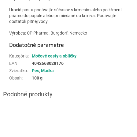
Urocid pastu podávajte súčasne s kŕmením alebo po kŕmení
priamo do papule alebo primiešané do krmiva. Podávajte
dostatok pitnej vody.
Výrobca: CP Pharma, Burgdorf, Nemecko
Dodatočné parametre
Kategória
:
Močové cesty a obličky
EAN
:
4042668028176
Zvieratko
:
Pes
,
Mačka
Obsah
:
100 g