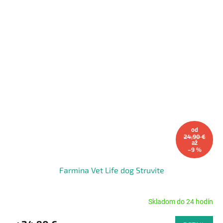
od
24,90 €
až
–9 %
Farmina Vet Life dog Struvite
Skladom do 24 hodín
Priemerné
hodnotenie
produktu