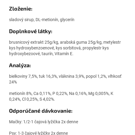
Zloženie:
sladový sirup, DL-metionín, glycerín
Doplnkové látky:
brusnicový extrakt 25g/kg, arabská guma 25g/kg, metylestr
kys hydroxybenzoenové, kys sorbitová, propylestr kys
hydroxybezoové, taurín, Vitamín E.
Analýza:
bielkoviny 7,5%, tuk 16,3%, vláknina 3,9%, popol 1,2%, vlhkosť
24%
metionín 8%, Ca 0,11%, P 0,22%, Na 0,16%, Mg 0,005%, K
0,24%, Cl 0,25%, S 4,02%.
Odporúčané dávkovanie:
Mačky: 1/2-1 čajová lyžička 2x denne
Psy: 1-3 čajové lyžičky 2x denne