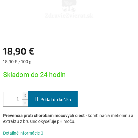
18,90 €
Jednotková
18,90 € / 100 g
cena:
Skladom do 24 hodín
Pridať do košíka
Prevencia proti chorobám močových ciest
- kombinácia metioninu a
extraktu z brusníc okyseľuje pH moču.
Detailné informácie