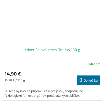
cdVet Čajová zmes Obličky 100 g
Skladom
Priemerné
hodnotenie
14,90 €
produktu
je
Jednotková
14,90 € / 100 g
Do košíka
4,8
cena:
z
Sušené bylinky na prípravu čaju pre psov, podporujúce
5
fyziologické funkcie orgánov, predovšetkým obličiek.
hviezdičiek.