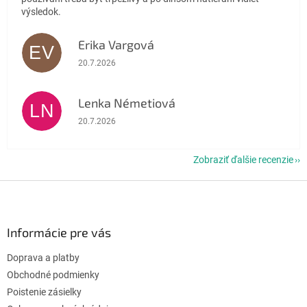
výsledok.
Erika Vargová
EV
Hodnotenie obchodu je 5 z 5 hviezdičiek.
20.7.2026
Lenka Németiová
LN
Hodnotenie obchodu je 5 z 5 hviezdičiek.
20.7.2026
Zobraziť ďalšie recenzie
Z
á
p
ä
Informácie pre vás
t
Doprava a platby
i
e
Obchodné podmienky
Poistenie zásielky