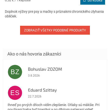
0,32 € / 1 kapsula
Do košíka
4,5
cena:
z
Doplnok výživy pre psy a mačky s príznakmi chronického zlyhania
5
obličiek.
hviezdičiek.
ZOBRAZIŤ VŠETKY PODOBNÉ PRODUKTY
Bohuslav ZOZOM
BZ
Hodnotenie obchodu je 5 z 5 hviezdičiek.
3.8.2026
Eduard Szittay
ES
Hodnotenie obchodu je 5 z 5 hviezdičiek.
22.7.2026
Ihneď po prvých dňoch vidím zlepšenie. Otlaky sú mäkšie. Pri
používaní treba byť trpezlivý a po dlhšom natieraní vidieť