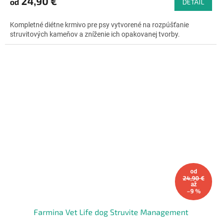
24,90 €
od
DETAIL
je
4,6
Kompletné diétne krmivo pre psy vytvorené na rozpúšťanie
z
struvitových kameňov a zníženie ich opakovanej tvorby.
5
hviezdičiek.
od
24,90 €
až
–9 %
Farmina Vet Life dog Struvite Management