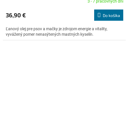
3 - 7 pracovných dní
Priemerné
hodnotenie
produktu
36,90 €
Do košíka
je
5,0
Ľanový olej pre psov a mačky je zdrojom energie a vitality,
z
vyvážený pomer nenasýtených mastných kyselín.
5
hviezdičiek.