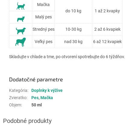
Mačka
do 10 kg
1 až 2 kvapky
Malý pes
Stredný pes
10-30 kg
2 až 6 kvapiek
Veľký pes
nad 30 kg
6 až 12 kvapiek
Skladujte v chlade a tme, po otvorení spotrebujte do 6 týždňov.
Dodatočné parametre
Kategória
:
Doplnky k výžive
Zvieratko
:
Pes
,
Mačka
Objem
:
50 ml