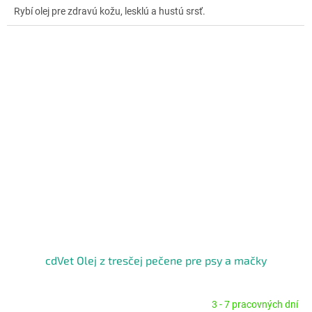
Rybí olej pre zdravú kožu, lesklú a hustú srsť.
z
5
hviezdičiek.
cdVet Olej z tresčej pečene pre psy a mačky
3 - 7 pracovných dní
Priemerné