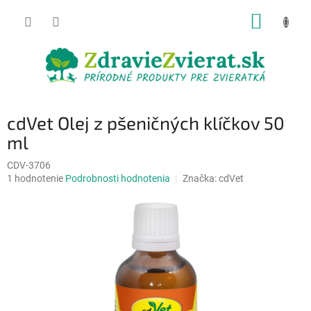
Prejsť
NÁKUP
na
obsah
KOŠÍK
cdVet Olej z pšeničných klíčkov 50
ml
CDV-3706
Priemerné
1 hodnotenie
Podrobnosti hodnotenia
Značka:
cdVet
hodnotenie
produktu
je
5,0
z
5
hviezdičiek.