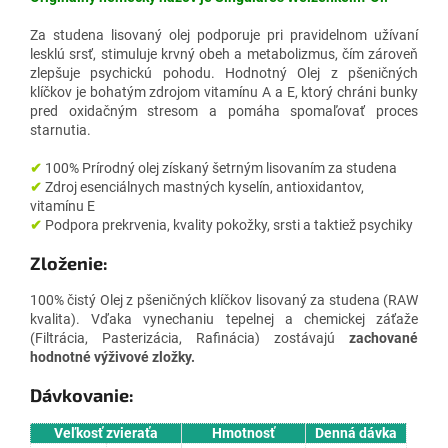
Za studena lisovaný olej podporuje pri pravidelnom užívaní
lesklú srsť, stimuluje krvný obeh a metabolizmus, čím zároveň
zlepšuje psychickú pohodu.
Hodnotný Olej z pšeničných
klíčkov je bohatým zdrojom vitamínu A a E, ktorý chráni bunky
pred oxidačným stresom a pomáha spomaľovať proces
starnutia.
✔
100% Prírodný olej získaný šetrným lisovaním za studena
✔
Zdroj esenciálnych mastných kyselín, antioxidantov,
vitamínu E
✔
Podpora prekrvenia, kvality pokožky, srsti a taktiež psychiky
Zloženie:
100% čistý Olej z pšeničných klíčkov lisovaný za studena (RAW
kvalita).
Vďaka vynechaniu tepelnej a chemickej záťaže
(Filtrácia, Pasterizácia, Rafinácia) zostávajú
zachované
hodnotné výživové zložky.
Dávkovanie:
Veľkosť zvieraťa
Hmotnosť
Denná dávka