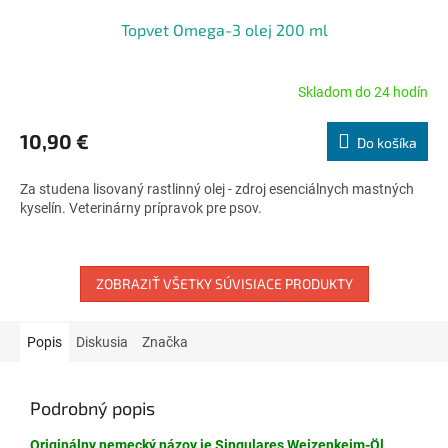
Topvet Omega-3 olej 200 ml
Skladom do 24 hodín
Priemerné
hodnotenie
produktu
10,90 €
Do košíka
je
5,0
Za studena lisovaný rastlinný olej - zdroj esenciálnych mastných
z
kyselín. Veterinárny prípravok pre psov.
5
hviezdičiek.
ZOBRAZIŤ VŠETKY SÚVISIACE PRODUKTY
Popis
Diskusia
Značka
Podrobný popis
Originálny nemecký názov je Singulares Weizenkeim-Öl.