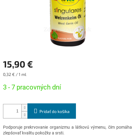
15,90 €
Jednotková
0,32 € / 1 ml
cena:
3 - 7 pracovných dní
Pridať do košíka
Podporuje prekrvovanie organizmu a látkovú výmenu, čím pomáha
zlepšovať kvalitu pokožky a srsti.