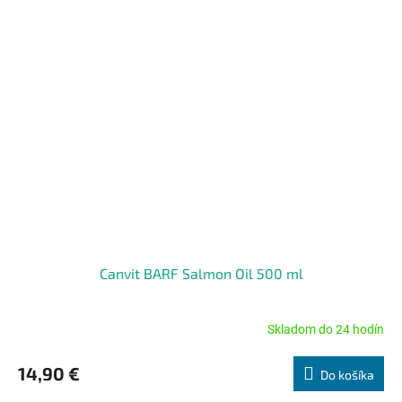
Canvit BARF Salmon Oil 500 ml
Skladom do 24 hodín
Priemerné
hodnotenie
produktu
14,90 €
Do košíka
je
4,8