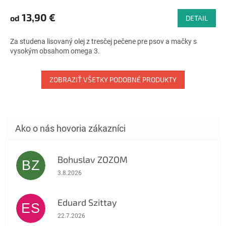
hodnotenie
produktu
13,90 €
od
DETAIL
je
4,9
Za studena lisovaný olej z tresčej pečene pre psov a mačky s
z
vysokým obsahom omega 3.
5
hviezdičiek.
ZOBRAZIŤ VŠETKY PODOBNÉ PRODUKTY
Bohuslav ZOZOM
BZ
Hodnotenie obchodu je 5 z 5 hviezdičiek.
3.8.2026
Eduard Szittay
ES
Hodnotenie obchodu je 5 z 5 hviezdičiek.
22.7.2026