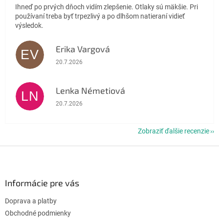
Ihneď po prvých dňoch vidím zlepšenie. Otlaky sú mäkšie. Pri
používaní treba byť trpezlivý a po dlhšom natieraní vidieť
výsledok.
Erika Vargová
EV
Hodnotenie obchodu je 5 z 5 hviezdičiek.
20.7.2026
Lenka Németiová
LN
Hodnotenie obchodu je 5 z 5 hviezdičiek.
20.7.2026
Zobraziť ďalšie recenzie
Z
á
p
ä
Informácie pre vás
t
Doprava a platby
i
e
Obchodné podmienky