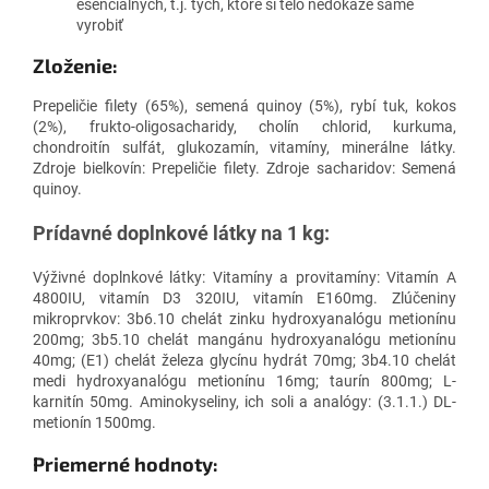
esenciálnych, t.j. tých, ktoré si telo nedokáže samé
vyrobiť
Zloženie:
Prepeličie filety (65%), semená quinoy (5%), rybí tuk, kokos
(2%), frukto-oligosacharidy, cholín chlorid, kurkuma,
chondroitín sulfát, glukozamín, vitamíny, minerálne látky.
Zdroje bielkovín: Prepeličie filety. Zdroje sacharidov: Semená
quinoy.
Prídavné doplnkové látky na 1 kg:
Výživné doplnkové látky: Vitamíny a provitamíny: Vitamín A
4800IU, vitamín D3 320IU, vitamín E160mg. Zlúčeniny
mikroprvkov: 3b6.10 chelát zinku hydroxyanalógu metionínu
200mg; 3b5.10 chelát mangánu hydroxyanalógu metionínu
40mg; (E1) chelát železa glycínu hydrát 70mg; 3b4.10 chelát
medi hydroxyanalógu metionínu 16mg; taurín 800mg; L-
karnitín 50mg. Aminokyseliny, ich soli a analógy: (3.1.1.) DL-
metionín 1500mg.
Priemerné hodnoty: