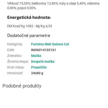
Vlhkosť 75,00%; bielkoviny 12,80%; tuky a oleje 5,40%; vláknina
0,90%; popol 3,00%.
Energetická hodnota:
EM Kcal/Kg 1082 - Mj/Kg 4,53
Dodatočné parametre
Kategória
:
Farmina N&D Quinoa Cat
EAN
:
8606014102161
Zvieratko
:
Mačka
Životná etapa
:
Dospelá mačka
Druh mäsa
:
Prepeličie
Hmotnosť
:
24x80 g