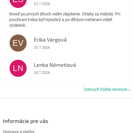
Hodnotenie obchodu je 5 z 5 hviezdičiek.
22.7.2026
Ihneď po prvých dňoch vidím zlepšenie. Otlaky sú mäkšie. Pri
používaní treba byť trpezlivý a po dlhšom natieraní vidieť
výsledok.
Erika Vargová
EV
Hodnotenie obchodu je 5 z 5 hviezdičiek.
20.7.2026
Lenka Németiová
LN
Hodnotenie obchodu je 5 z 5 hviezdičiek.
20.7.2026
Zobraziť ďalšie recenzie
Z
á
p
ä
Informácie pre vás
t
Doprava a platby