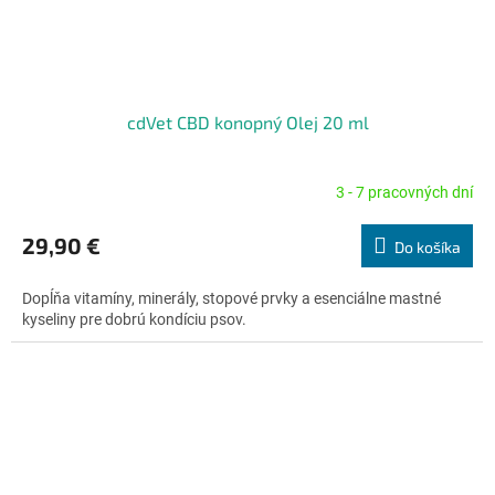
cdVet CBD konopný Olej 20 ml
3 - 7 pracovných dní
Priemerné
hodnotenie
produktu
29,90 €
Do košíka
je
5,0
Dopĺňa vitamíny, minerály, stopové prvky a esenciálne mastné
z
kyseliny pre dobrú kondíciu psov.
5
hviezdičiek.