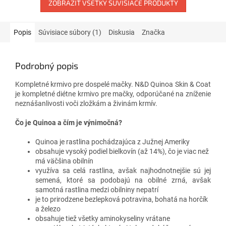
ZOBRAZIŤ VŠETKY SÚVISIACE PRODUKTY
Popis
Súvisiace súbory (1)
Diskusia
Značka
Podrobný popis
Kompletné krmivo pre dospelé mačky. N&D Quinoa Skin & Coat
je kompletné diétne krmivo pre mačky, odporúčané na zníženie
neznášanlivosti voči zložkám a živinám krmív.
Čo je Quinoa a čím je výnimočná?
Quinoa je rastlina pochádzajúca z Južnej Ameriky
obsahuje vysoký podiel bielkovín (až 14%), čo je viac než
má väčšina obilnín
využíva sa celá rastlina, avšak najhodnotnejšie sú jej
semená, ktoré sa podobajú na obilné zrná, avšak
samotná rastlina medzi obilniny nepatrí
je to prirodzene bezlepková potravina, bohatá na horčík
a železo
obsahuje tiež všetky aminokyseliny vrátane