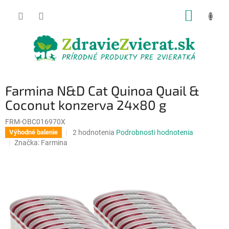
Prejsť
NÁKUP
na
obsah
KOŠÍK
Farmina N&D Cat Quinoa Quail &
Coconut konzerva 24x80 g
FRM-OBC016970X
Priemerné
2 hodnotenia
Podrobnosti hodnotenia
Výhodné balenie
hodnotenie
Značka:
Farmina
produktu
je
5,0
z
5
hviezdičiek.