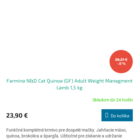
26,21 €
–8 %
Farmina N&D Cat Quinoa (GF) Adult Weight Managment
Lamb 1,5 kg
Skladom do 24 hodín
Priemerné
hodnotenie
produktu
23,90 €
Do košíka
je
5,0
Funkčné kompletné krmivo pre dospelé mačky. Jahňacie mäso,
z
quinoa, brokolica a špargľa. Užitočné pre získanie a udržanie
5