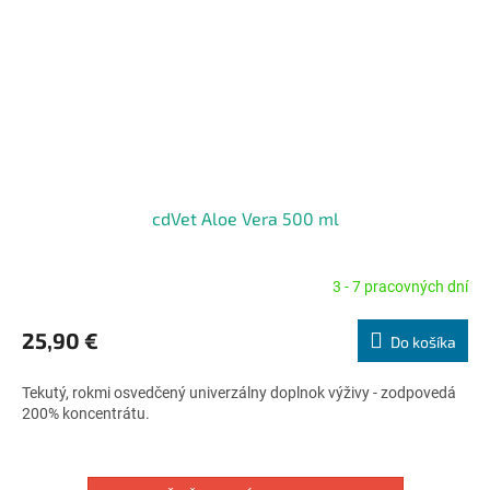
cdVet Aloe Vera 500 ml
3 - 7 pracovných dní
Priemerné
hodnotenie
produktu
25,90 €
Do košíka
je
4,8
Tekutý, rokmi osvedčený univerzálny doplnok výživy - zodpovedá
z
200% koncentrátu.
5
hviezdičiek.