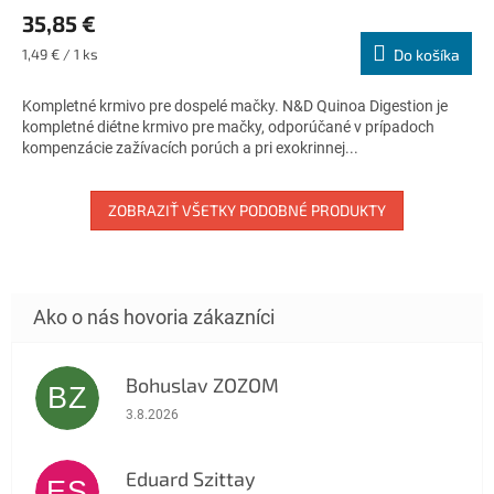
hodnotenie
35,85 €
produktu
je
Jednotková
1,49 € / 1 ks
Do košíka
5,0
cena:
z
Kompletné krmivo pre dospelé mačky. N&D Quinoa Digestion je
5
kompletné diétne krmivo pre mačky, odporúčané v prípadoch
hviezdičiek.
kompenzácie zažívacích porúch a pri exokrinnej...
ZOBRAZIŤ VŠETKY PODOBNÉ PRODUKTY
Bohuslav ZOZOM
BZ
Hodnotenie obchodu je 5 z 5 hviezdičiek.
3.8.2026
Eduard Szittay
ES