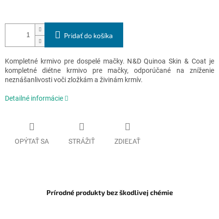
Pridať do košíka
Kompletné krmivo pre dospelé mačky. N&D Quinoa Skin & Coat je
kompletné diétne krmivo pre mačky, odporúčané na zníženie
neznášanlivosti voči zložkám a živinám krmív.
Detailné informácie
OPÝTAŤ SA
STRÁŽIŤ
ZDIEĽAŤ
Prírodné produkty bez škodlivej chémie