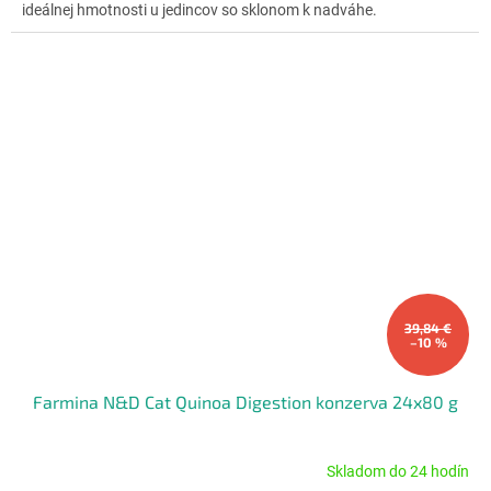
ideálnej hmotnosti u jedincov so sklonom k nadváhe.
hviezdičiek.
39,84 €
–10 %
Farmina N&D Cat Quinoa Digestion konzerva 24x80 g
Skladom do 24 hodín
Priemerné