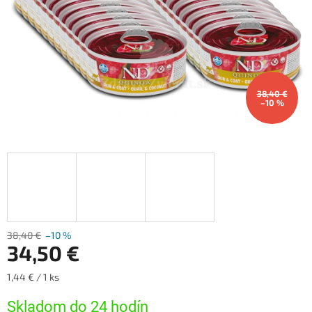
38,40 €
–10 %
38,40 €
–10 %
34,50 €
Jednotková
1,44 € / 1 ks
cena:
Skladom do 24 hodín