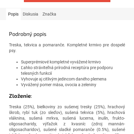
Popis
Diskusia
Značka
Podrobný popis
Treska, tekvica a pomaranče. Kompletné krmivo pre dospelé
psy.
Superprémiové k
ompletné vyvážené krmivo
Ľahko stráviteľná prírodná receptúra pre podporu
telesných funkcií
Vyhovuje aj citlivým jedincom daného plemena
Vyvážený pomer mäsa, ovocia a zeleniny
Zloženie
:
Treska (25%), bielkoviny zo sušenej tresky (25%), hrachový
škrob, rybí tuk (zo sleďov), sušená tekvica (5%), hrachová
vláknina, sušená mrkva, sušená lucerna, inulín, frukto-
oligosacharidy, výťažok z kvasníc (zdroj mannán-
oligosacharidov), sušené sladké pomaranče (0.5%), sušené