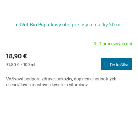
cdVet Bio Pupalkový olej pre psy a mačky 50 ml
3 - 7 pracovných dní
Priemerné
hodnotenie
18,90 €
produktu
je
Jednotková
37,80 € / 100 ml
Do košíka
4,7
cena:
z
Výživová podpora zdravej pokožky, doplnenie hodnotných
5
esenciálnych mastných kyselín a vitamínov.
hviezdičiek.