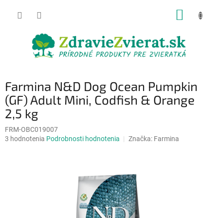
Prejsť
NÁKUP
na
obsah
KOŠÍK
Farmina N&D Dog Ocean Pumpkin
(GF) Adult Mini, Codfish & Orange
2,5 kg
FRM-OBC019007
Priemerné
3 hodnotenia
Podrobnosti hodnotenia
Značka:
Farmina
hodnotenie
produktu
je
4,7
z
5
hviezdičiek.