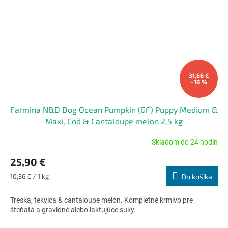
31,66 €
–18 %
Farmina N&D Dog Ocean Pumpkin (GF) Puppy Medium &
Maxi, Cod & Cantaloupe melon 2,5 kg
Skladom do 24 hodín
Priemerné
hodnotenie
25,90 €
produktu
je
Jednotková
10,36 € / 1 kg
Do košíka
5,0
cena:
z
Treska, tekvica & cantaloupe melón. Kompletné krmivo pre
5
šteňatá a gravidné alebo laktujúce suky.
hviezdičiek.