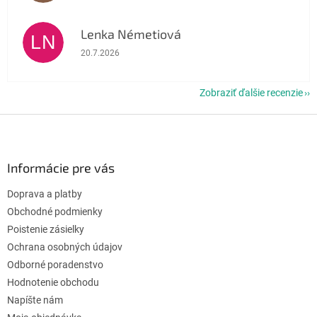
Lenka Németiová
LN
Hodnotenie obchodu je 5 z 5 hviezdičiek.
20.7.2026
Zobraziť ďalšie recenzie
Z
á
p
ä
Informácie pre vás
t
Doprava a platby
i
e
Obchodné podmienky
Poistenie zásielky
Ochrana osobných údajov
Odborné poradenstvo
Hodnotenie obchodu
Napíšte nám