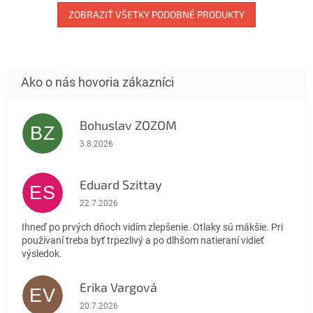
ZOBRAZIŤ VŠETKY PODOBNÉ PRODUKTY
Bohuslav ZOZOM
BZ
Hodnotenie obchodu je 5 z 5 hviezdičiek.
3.8.2026
Eduard Szittay
ES
Hodnotenie obchodu je 5 z 5 hviezdičiek.
22.7.2026
Ihneď po prvých dňoch vidím zlepšenie. Otlaky sú mäkšie. Pri
používaní treba byť trpezlivý a po dlhšom natieraní vidieť
výsledok.
Erika Vargová
EV
Hodnotenie obchodu je 5 z 5 hviezdičiek.
20.7.2026