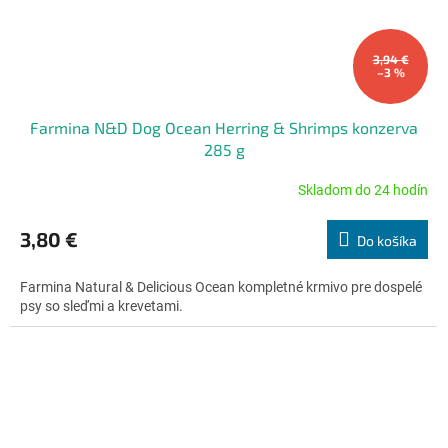
3,94 €
–3 %
Farmina N&D Dog Ocean Herring & Shrimps konzerva
285 g
Skladom do 24 hodín
Priemerné
hodnotenie
produktu
3,80 €
Do košíka
je
5,0
Farmina Natural & Delicious Ocean kompletné krmivo pre dospelé
z
psy so sleďmi a krevetami.
5
hviezdičiek.