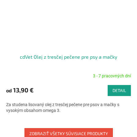
cdVet Olej z tresčej pečene pre psy a mačky
3 - 7 pracovných dní
Priemerné
hodnotenie
produktu
13,90 €
od
DETAIL
je
4,9
Za studena lisovaný olej z tresčej pečene pre psov a mačky s
z
vysokým obsahom omega 3.
5
hviezdičiek.
ZOBRAZIŤ VŠETKY SÚVISIACE PRODUKTY