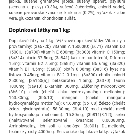
jablká, sušené granátové jablká, sušený špenát, psýllium
(semená a plevy) (0.3%), sušené čučoriedky, chlorid sodný,
sušené pivovarské kvasnice, kurkuma (0.2%), výťažok z aloe
vera, glukozamín, chondroitín sulfát.
Doplnkové látky na 1 kg:
Doplnkové látky na 1 kg - Výživové doplnkové látky: Vitamíny a
provitamíny: (3a672b) vitamín A 15000IU; (E671) vitamín D3
1500IU; (3a700) vitamín E 600mg; (3a300) vitamín C 150mg;
(3a314) niacín 37.5mg; (3a841) kalcium pantotenát, D-forma
15mg; vitamín B2 7.5mg; (3a831) vitamín B6 6mg; (3a820)
vitamín B1 4.5mg; (3a880) biotín 0.38mg; (3a316) kyselina
listová 0.45mg; vitamín B12 0.1mg; (3a890) cholín chlorid
2500mg; [3a160(a)] betakarotén 1.5mg; (3a370) taurín
1000mg; (3a910) L-karnitín 300mg. Zlúčeniny mikroprvkov:
(3b6.10) zinok (chelát zinku hydroxyanalógu metionínu):
163.80mg; (3b5.10) mangán (chelát mangánu
hydroxyanalógu metionínu): 64.60mg; (3b108) železo (chelát
železa glycínhydrátu): 58.30mg; (3b4.10) meď (chelát medi
hydroxyanalógu metionínu): 15.80mg; [3b811(8.12)] selén
(inaktivované selenizované kvasnice) 0.00088mg.
Aminokyseliny, ich soli a analógy: (3c301) DL-metionín,
technicky čistý 4000mg. Senzorické doplnkové látky: výťažok