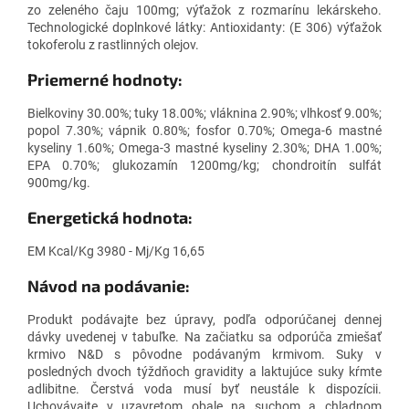
zo zeleného čaju 100mg; výťažok z rozmarínu lekárskeho.
Technologické doplnkové látky: Antioxidanty: (E 306) výťažok
tokoferolu z rastlinných olejov.
Priemerné hodnoty:
Bielkoviny 30.00%; tuky 18.00%; vláknina 2.90%; vlhkosť 9.00%;
popol 7.30%; vápnik 0.80%; fosfor 0.70%; Omega-6 mastné
kyseliny 1.60%; Omega-3 mastné kyseliny 2.30%; DHA 1.00%;
EPA 0.70%; glukozamín 1200mg/kg; chondroitín sulfát
900mg/kg.
Energetická hodnota:
EM Kcal/Kg 3980 - Mj/Kg 16,65
Návod na podávanie:
Produkt podávajte bez úpravy, podľa odporúčanej dennej
dávky uvedenej v tabuľke. Na začiatku sa odporúča zmiešať
krmivo N&D s pôvodne podávaným krmivom. Suky v
posledných dvoch týždňoch gravidity a laktujúce suky kŕmte
adlibitne. Čerstvá voda musí byť neustále k dispozícii.
Uchovávajte v uzavretom obale na suchom a chladnom