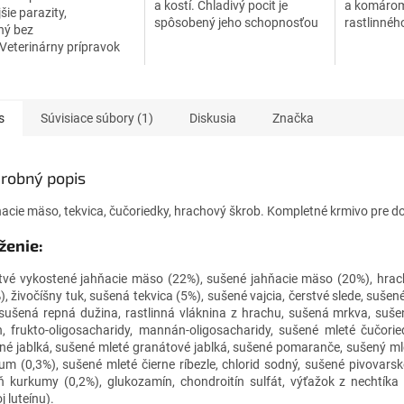
a kostí. Chladivý pocit je
a komáro
šie parazity,
spôsobený jeho schopnosťou
rastlinnéh
ný bez
chemicky spúšťať teplotné
s ochranou
Veterinárny prípravok
receptory, čím prináša úľavu
do 4 mesia
ov.
pri...
s
Súvisiace súbory (1)
Diskusia
Značka
robný popis
acie mäso, tekvica, čučoriedky, hrachový škrob. Kompletné krmivo pre do
ženie:
tvé vykostené jahňacie mäso (22%), sušené jahňacie mäso (20%), hra
, živočíšny tuk, sušená tekvica (5%), sušené vajcia, čerstvé slede, sušené
 sušená repná dužina, rastlinná vláknina z hrachu, sušená mrkva, suše
ín, frukto-oligosacharidy, mannán-oligosacharidy, sušené mleté čučorie
né jablká, sušené mleté granátové jablká, sušené pomaranče, sušený ml
ium (0,3%), sušené mleté čierne ríbezle, chlorid sodný, sušené pivovarsk
ň kurkumy (0,2%), glukozamín, chondroitín sulfát, výťažok z nechtíka
j luteínu).