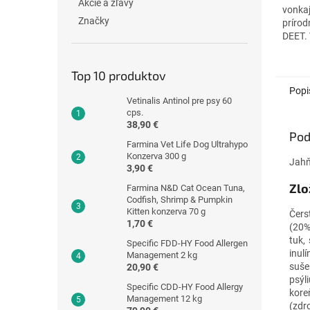
Akcie a zľavy
vonkaj
Značky
prírod
DEET. 
pre ps
Top 10 produktov
Popi
Vetinalis Antinol pre psy 60
cps.
38,90 €
Pod
Farmina Vet Life Dog Ultrahypo
Konzerva 300 g
Jahň
3,90 €
Zlo
Farmina N&D Cat Ocean Tuna,
Codfish, Shrimp & Pumpkin
Kitten konzerva 70 g
Čers
1,70 €
(20%)
tuk,
Specific FDD-HY Food Allergen
inul
Management 2 kg
suše
20,90 €
psýl
Specific CDD-HY Food Allergy
kore
Management 12 kg
(zdro