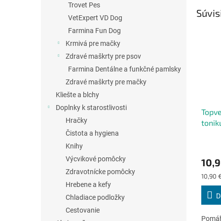
Trovet Pes
Súvis
VetExpert VD Dog
Farmina Fun Dog
Krmivá pre mačky
Zdravé maškrty pre psov
Farmina Dentálne a funkčné pamlsky
Zdravé maškrty pre mačky
Kliešte a blchy
Doplnky k starostlivosti
Topve
Hračky
tonik
Čistota a hygiena
Priem
Knihy
hodno
Výcvikové pomôcky
10,9
produ
Zdravotnícke pomôcky
je
Jednot
10,90 
4,8
cena:
Hrebene a kefy
z
D
Chladiace podložky
5
hviezd
Cestovanie
Pomáh