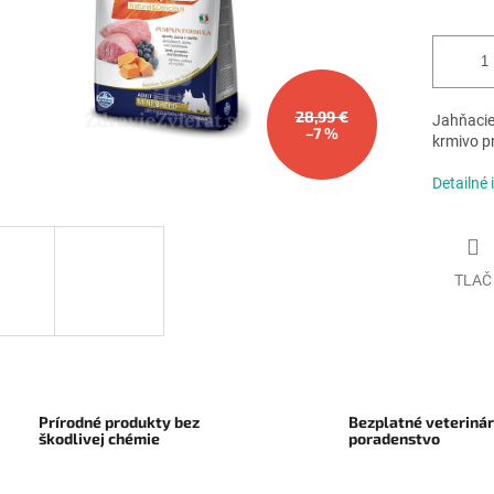
28,99 €
Jahňacie
–7 %
krmivo pr
Detailné 
TLAČ
Prírodné produkty bez
Bezplatné veteriná
škodlivej chémie
poradenstvo