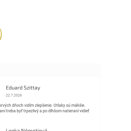
Eduard Szittay
Hodnotenie obchodu je 5 z 5 hviezdičiek.
22.7.2026
prvých dňoch vidím zlepšenie. Otlaky sú mäkšie.
aní treba byť trpezlivý a po dlhšom natieraní vidieť
Lenka Németiová