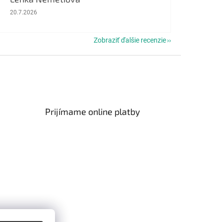
Hodnotenie obchodu je 5 z 5 hviezdičiek.
20.7.2026
Zobraziť ďalšie recenzie
Prijímame online platby