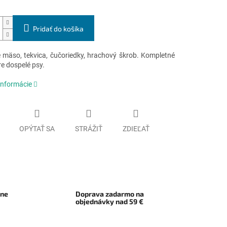
Pridať do košíka
 mäso, tekvica, čučoriedky, hrachový škrob. Kompletné
e dospelé psy.
informácie
OPÝTAŤ SA
STRÁŽIŤ
ZDIEĽAŤ
rne
Doprava zadarmo na
objednávky nad 59 €