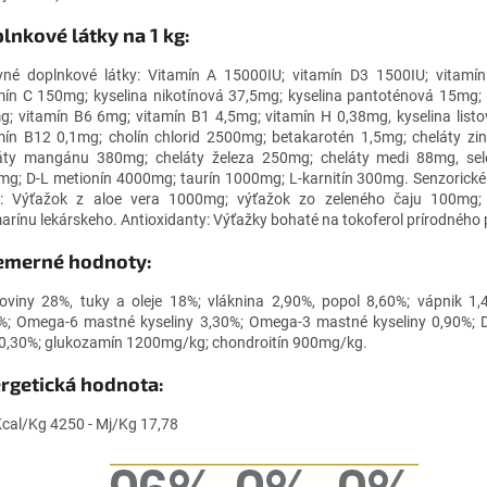
lnkové látky na 1 kg:
vné doplnkové látky: Vitamín A 15000IU; vitamín D3 1500IU; vitamí
mín C 150mg; kyselina nikotínová 37,5mg; kyselina pantoténová 15mg;
g; vitamín B6 6mg; vitamín B1 4,5mg; vitamín H 0,38mg, kyselina list
mín B12 0,1mg; cholín chlorid 2500mg; betakarotén 1,5mg; cheláty z
áty mangánu 380mg; cheláty železa 250mg; cheláty medi 88mg, sel
mg; D-L metionín 4000mg; taurín 1000mg; L-karnitín 300mg. Senzorick
y: Výťažok z aloe vera 1000mg; výťažok zo zeleného čaju 100mg;
arínu lekárskeho. Antioxidanty: Výťažky bohaté na tokoferol prírodného
emerné hodnoty:
koviny 28%, tuky a oleje 18%; vláknina 2,90%, popol 8,60%; vápnik 1,
%; Omega-6 mastné kyseliny 3,30%; Omega-3 mastné kyseliny 0,90%; 
0,30%; glukozamín 1200mg/kg; chondroitín 900mg/kg.
rgetická hodnota:
cal/Kg 4250 - Mj/Kg 17,78