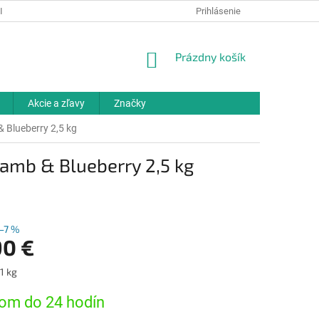
IELKY
OCHRANA OSOBNÝCH ÚDAJOV
Prihlásenie
ODBORNÉ PORADENSTV
NÁKUPNÝ
Prázdny košík
KOŠÍK
Akcie a zľavy
Značky
 Blueberry 2,5 kg
amb & Blueberry 2,5 kg
–7 %
90 €
ová
 1 kg
om do 24 hodín