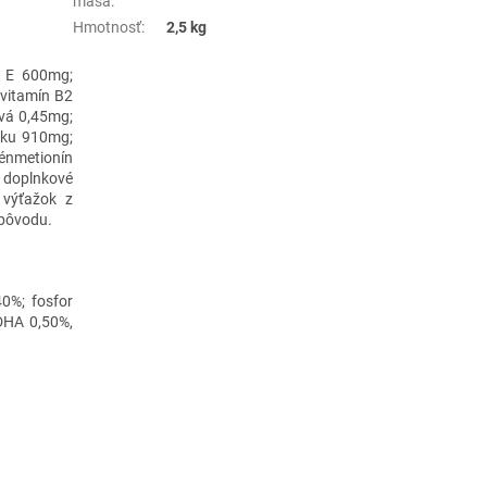
mäsa
:
Hmotnosť
:
2,5 kg
n E 600mg;
 vitamín B2
ová 0,45mg;
inku 910mg;
énmetionín
é doplnkové
 výťažok z
 pôvodu.
40%; fosfor
DHA 0,50%,