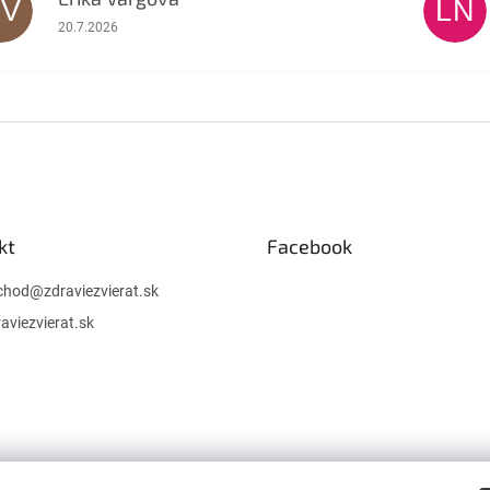
EV
LN
Hodnotenie obchodu je 5 z 5 hviezdičiek.
20.7.2026
kt
Facebook
chod
@
zdraviezvierat.sk
aviezvierat.sk