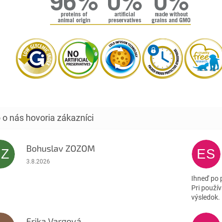
Bohuslav ZOZOM
BZ
ES
Hodnotenie obchodu je 5 z 5 hviezdičiek.
3.8.2026
Ihneď po 
Pri použív
výsledok.
Erika Vargová