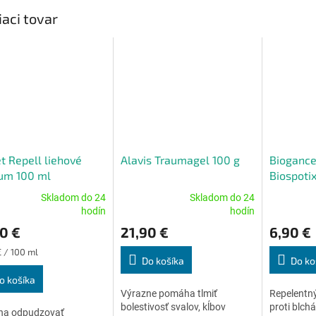
iaci tovar
t Repell liehové
Alavis Traumagel 100 g
Biogance
um 100 ml
Biospoti
s repele
Skladom do 24
Skladom do 24
38 cm (d
erné
Priemerné
Priemerné
hodín
hodín
tenie
hodnotenie
hodnoteni
0 €
21,90 €
6,90 €
ktu
produktu
produktu
je
je
ková
€ / 100 ml
5,0
4,5
Do košíka
Do ko
z
z
o košíka
5
5
Výrazne pomáha tlmiť
Repelentný
ičiek.
hviezdičiek.
hviezdičiek
bolestivosť svalov, kĺbov
proti blch
a odpudzovať