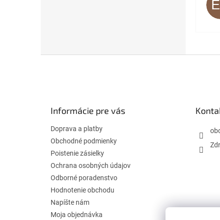
Z
á
p
ä
t
Informácie pre vás
Konta
i
e
Doprava a platby
ob
Obchodné podmienky
Zdr
Poistenie zásielky
Ochrana osobných údajov
Odborné poradenstvo
Hodnotenie obchodu
Napíšte nám
Moja objednávka