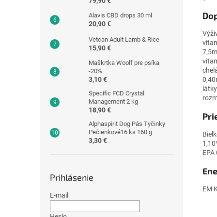
79,90 €
Dop
Alavis CBD drops 30 ml
20,90 €
Výži
Vetcan Adult Lamb & Rice
vita
15,90 €
7,5m
vita
Maškrtka Woolf pre psíka
chel
-20%
0,40
3,10 €
látk
Specific FCD Crystal
rozm
Management 2 kg
18,90 €
Pri
Alphaspirit Dog Pás Tyčinky
Pečienkové16 ks 160 g
Biel
3,30 €
1,10
EPA 
Ene
Prihlásenie
EM K
E-mail
Heslo