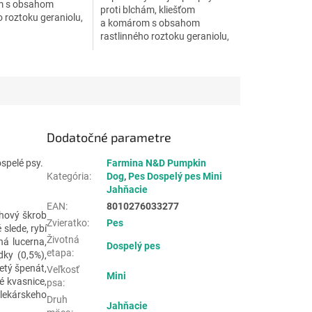
m s obsahom
proti blchám, kliešťom
o roztoku geraniolu,
a komárom s obsahom
 proti napadnutiu
rastlinného roztoku geraniolu,
cov.
s ochranou proti napadnutiu
do 4 mesiacov.
Dodatočné parametre
spelé psy.
Farmina N&D Pumpkin
Kategória
:
Dog
,
Pes Dospelý pes Mini
Jahňacie
EAN
:
8010276033277
chový škrob
Zvieratko
:
Pes
 slede, rybí
Životná
ná lucerna,
Dospelý pes
etapa
:
dky (0,5%),
etý špenát,
Veľkosť
Mini
é kvasnice,
psa
:
 lekárskeho
Druh
Jahňacie