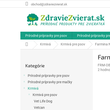
Prejsť
obchod@zdraviezvierat.sk
na
obsah
Prírodné prípravky pre psov
Prírodné prípravky p
Domov
Krmivá
Krmivá pre psov
Farmina 
B
Far
o
Preskočiť
č
Kategórie
FRM-O
kategórie
n
Priemer
2 hodno
ý
hodnote
Prírodné prípravky pre psov
p
produkt
Prírodné prípravky pre mačky
a
je
5,0
Krmivá
n
z
e
Krmivá pre psov
5
l
Vet Life Dog
hviezdič
Vetcan