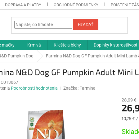
DOPRAVA A PLATBY
OBCHODNÉ PODMIENKY
POISTENIE ZÁS
HĽADAŤ
re mačky
Krmivá
Kliešte a blchy
Doplnky k starostlivosti
N&D Pumpkin Dog
Farmina N&D Dog GF Pumpkin Adult Mini Lamb &
mina N&D Dog GF Pumpkin Adult Mini L
BC013067
né
tenia
Podrobnosti hodnotenia
Značka:
Farmina
nie
u
28,99 €
26,
Jednotk
10,76 € /
cena:
iek.
Sklad