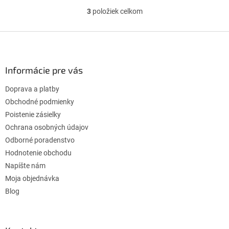
3
položiek celkom
O
v
l
Z
á
á
d
p
a
ä
Informácie pre vás
c
t
i
Doprava a platby
i
e
p
e
Obchodné podmienky
r
Poistenie zásielky
v
Ochrana osobných údajov
k
Odborné poradenstvo
y
v
Hodnotenie obchodu
ý
Napíšte nám
p
Moja objednávka
i
s
Blog
u