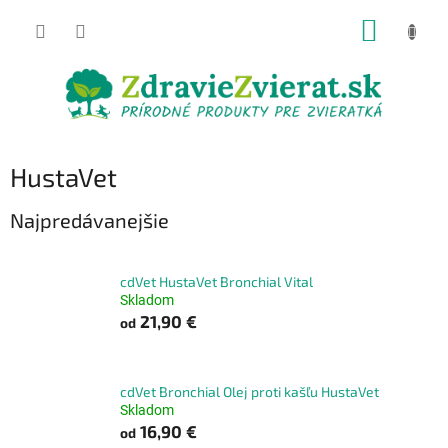
Prejsť
NÁKUP
na
obsah
KOŠÍK
HustaVet
Najpredávanejšie
cdVet HustaVet Bronchial Vital
Skladom
21,90 €
od
cdVet Bronchial Olej proti kašľu HustaVet
Skladom
16,90 €
od