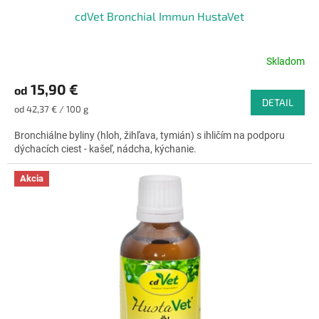
cdVet Bronchial Immun HustaVet
Skladom
Priemerné
hodnotenie
15,90 €
od
produktu
DETAIL
je
Jednotková
od 42,37 € / 100 g
4,6
cena:
z
Bronchiálne byliny (hloh, žihľava, tymián) s ihličím na podporu
5
dýchacích ciest - kašeľ, nádcha, kýchanie.
hviezdičiek.
Akcia