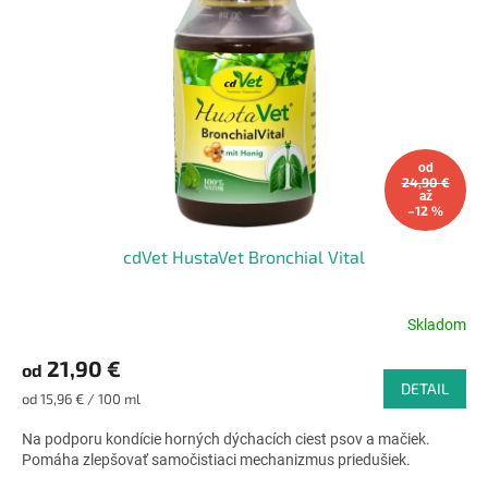
od
24,90 €
až
–12 %
cdVet HustaVet Bronchial Vital
Skladom
Priemerné
hodnotenie
21,90 €
od
produktu
DETAIL
je
Jednotková
od 15,96 € / 100 ml
4,6
cena:
z
Na podporu kondície horných dýchacích ciest psov a mačiek.
5
Pomáha zlepšovať samočistiaci mechanizmus priedušiek.
hviezdičiek.