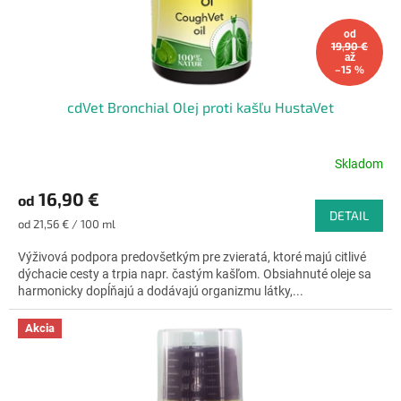
od
19,90 €
až
–15 %
cdVet Bronchial Olej proti kašľu HustaVet
Skladom
Priemerné
hodnotenie
16,90 €
od
produktu
DETAIL
je
Jednotková
od 21,56 € / 100 ml
4,9
cena:
z
Výživová podpora predovšetkým pre zvieratá, ktoré majú citlivé
5
dýchacie cesty a trpia napr. častým kašľom. Obsiahnuté oleje sa
hviezdičiek.
harmonicky dopĺňajú a dodávajú organizmu látky,...
Akcia