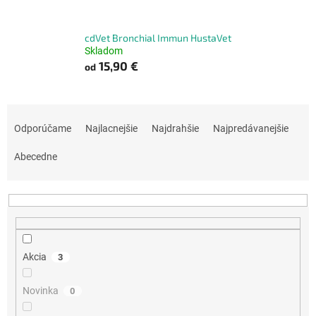
cdVet Bronchial Immun HustaVet
Skladom
15,90 €
od
R
a
Odporúčame
Najlacnejšie
Najdrahšie
Najpredávanejšie
d
e
Abecedne
n
i
e
p
r
o
Akcia
3
d
u
Novinka
0
k
t