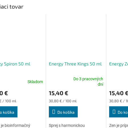
iaci tovar
y Spiron 50 ml
Energy Three Kings 50 ml
Energy Z
Do 3 pracovných
Skladom
erné
Priemerné
Priemerné
dní
tenie
hodnotenie
hodnoteni
0 €
15,40 €
15,40 
ktu
produktu
produktu
je
je
ková
Jednotková
Jednotková
€ / 100 ml
30,80 € / 100 ml
30,80 € / 
4,6
4,8
cena:
cena:
z
z
o košíka
Do košíka
Do ko
5
5
ičiek.
hviezdičiek.
hviezdičiek
 je bioinformačný
Sprej s harmonickou
Zen je príp