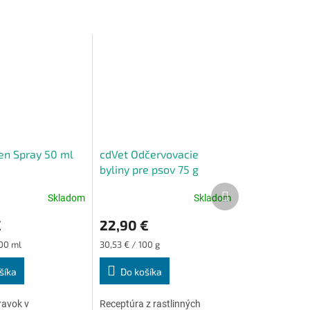
en Spray 50 ml
cdVet Odčervovacie
byliny pre psov 75 g
Ďalší
Skladom
Skladom
Priemerné
produkt
e
hodnotenie
€
22,90 €
produktu
je
Jednotková
100 ml
30,53 € / 100 g
4,6
cena:
z
šíka
Do košíka
5
.
hviezdičiek.
ravok v
Receptúra ​​z rastlinných