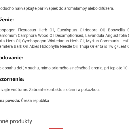
oducho nakvapkajte pár kvapiek do aromalampy alebo difúzera.
ženie:
opogon Flexuosus Herb Oil, Eucalyptus Citriodora Oil, Boswellia Se
amomum Camphora Wood Oil Decamphorised, Lavandula Angustifolia O
ata Herb Oil, Cymbopogon Winterianus Herb Oil, Myrtus Communis Leaf 
amifera Bark Oil, Abies Holophylla Needle Oil, Thuja Orientalis Twig/Leaf O
adovanie:
 dosahu detí, v suchu, mimo priamého slnečného žiarenia, pri teplote 10
zornenie:
ívajte vnútorne. Zabraňte kontaktu s očami a pokožkou.
ina pôvodu:
Česká republika