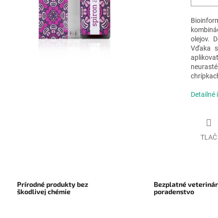
Bioinf
kombiná
olejov. 
Vďaka s
aplikova
neurasté
chrípkac
Detailné 
TLAČ
Prírodné produkty bez
Bezplatné veteriná
škodlivej chémie
poradenstvo