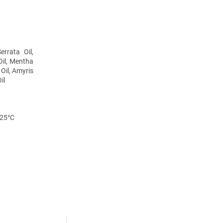
rrata Oil,
il, Mentha
Oil, Amyris
il
-25°C