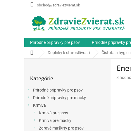
Prejsť
obchod@zdraviezvierat.sk
na
obsah
Prírodné prípravky pre psov
Prírodné prípravky p
Domov
Doplnky k starostlivosti
Čistota a hygie
B
Ener
o
Preskočiť
č
Kategórie
Priemer
3 hodno
kategórie
n
hodnote
ý
produkt
Prírodné prípravky pre psov
p
je
Prírodné prípravky pre mačky
a
5,0
z
Krmivá
n
5
e
Krmivá pre psov
hviezdič
l
Krmivá pre mačky
Zdravé maškrty pre psov