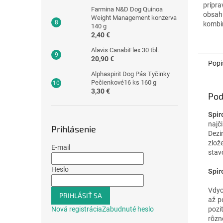
prípra
Farmina N&D Dog Quinoa
obsah
Weight Management konzerva
kombin
140 g
Dezinf
2,40 €
prostr
Alavis CanabiFlex 30 tbl.
psychi
20,90 €
Popi
Alphaspirit Dog Pás Tyčinky
Pečienkové16 ks 160 g
3,30 €
Pod
Spir
najč
Prihlásenie
Dezi
zlož
E-mail
stav
Heslo
Spir
Vdyc
PRIHLÁSIŤ SA
až p
Nová registrácia
Zabudnuté heslo
pozi
rôzn