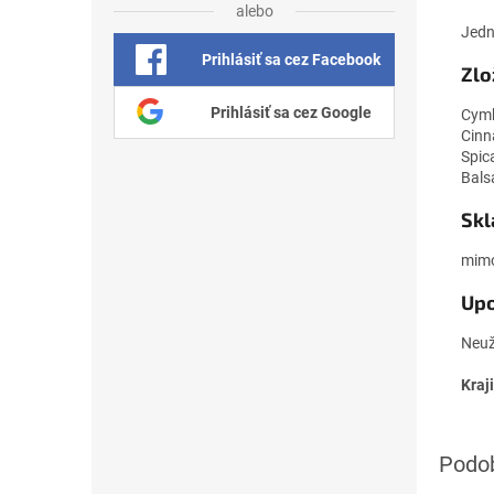
alebo
Jedn
Prihlásiť sa cez Facebook
Zlo
Prihlásiť sa cez Google
Cymb
Cinn
Spic
Bals
Skl
mimo
Upo
Neuž
Kraj