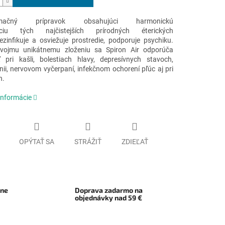
ormačný prípravok obsahujúci harmonickú
ciu tých najčistejších prírodných éterických
Dezinfikuje a osviežuje prostredie, podporuje psychiku.
vojmu unikátnemu zloženiu sa Spiron Air odporúča
ť pri kašli, bolestiach hlavy, depresívnych stavoch,
nii, nervovom vyčerpaní, infekčnom ochorení pľúc aj pri
h.
informácie
OPÝTAŤ SA
STRÁŽIŤ
ZDIEĽAŤ
rne
Doprava zadarmo na
objednávky nad 59 €