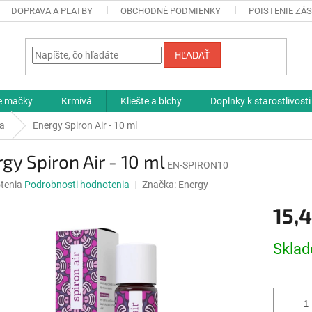
DOPRAVA A PLATBY
OBCHODNÉ PODMIENKY
POISTENIE ZÁS
HĽADAŤ
re mačky
Krmivá
Kliešte a blchy
Doplnky k starostlivosti
na
Energy Spiron Air - 10 ml
gy Spiron Air - 10 ml
EN-SPIRON10
né
tenia
Podrobnosti hodnotenia
Značka:
Energy
nie
15,
u
Jednotk
Skla
cena:
iek.