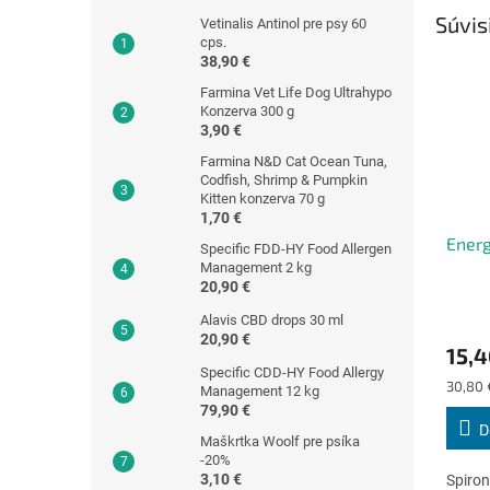
Súvis
Vetinalis Antinol pre psy 60
cps.
38,90 €
Farmina Vet Life Dog Ultrahypo
Konzerva 300 g
3,90 €
Farmina N&D Cat Ocean Tuna,
Codfish, Shrimp & Pumpkin
Kitten konzerva 70 g
1,70 €
Energ
Specific FDD-HY Food Allergen
Management 2 kg
20,90 €
Priem
Alavis CBD drops 30 ml
hodno
20,90 €
15,4
produ
Specific CDD-HY Food Allergy
je
Jednot
30,80 
Management 12 kg
4,8
cena:
79,90 €
z
D
5
Maškrtka Woolf pre psíka
-20%
hviezd
3,10 €
Spiron