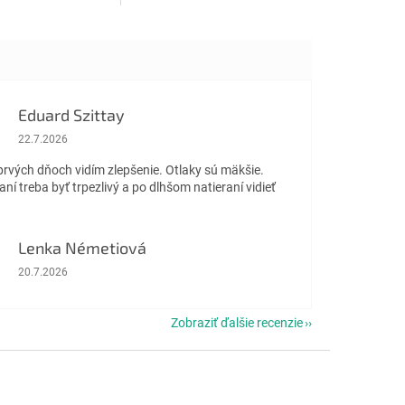
pochádzajúcej od mníchov z
chrámu Tal Varáhi na úpätí
nepálskej Annapurny. Plní...
Eduard Szittay
Hodnotenie obchodu je 5 z 5 hviezdičiek.
22.7.2026
prvých dňoch vidím zlepšenie. Otlaky sú mäkšie.
aní treba byť trpezlivý a po dlhšom natieraní vidieť
Lenka Németiová
Hodnotenie obchodu je 5 z 5 hviezdičiek.
20.7.2026
Zobraziť ďalšie recenzie