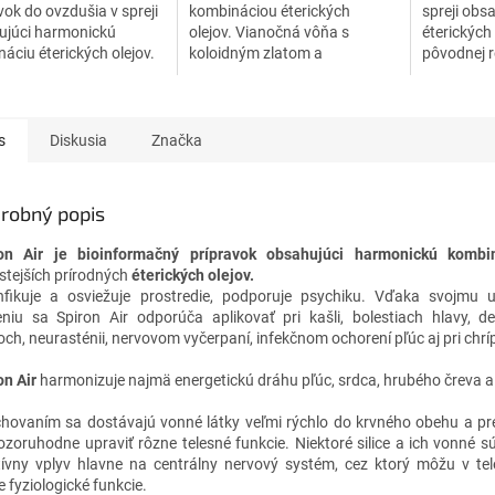
vok do ovzdušia v spreji
kombináciou éterických
spreji obs
ujúci harmonickú
olejov. Vianočná vôňa s
éterických
áciu éterických olejov.
koloidným zlatom a
pôvodnej r
ikuje a osviežuje
legendárnymi esenciami.
pochádzaj
edie, podporuje
chrámu Tal
ku. Je vhodný pri...
nepálskej 
s
Diskusia
Značka
robný popis
on Air je bioinformačný prípravok obsahujúci harmonickú kombi
istejších prírodných
éterických olejov.
nfikuje a osviežuje prostredie, podporuje psychiku. Vďaka svojmu 
eniu sa Spiron Air odporúča aplikovať pri kašli, bolestiach hlavy, d
och, neurasténii, nervovom vyčerpaní, infekčnom ochorení pľúc aj pri chr
on
Air
harmonizuje najmä energetickú dráhu pľúc, srdca, hrubého čreva a
hovaním sa dostávajú vonné látky veľmi rýchlo do krvného obehu a p
ozoruhodne upraviť rôzne telesné funkcie. Niektoré silice a ich vonné s
tívny vplyv hlavne na centrálny nervový systém, cez ktorý môžu v tel
e fyziologické funkcie.