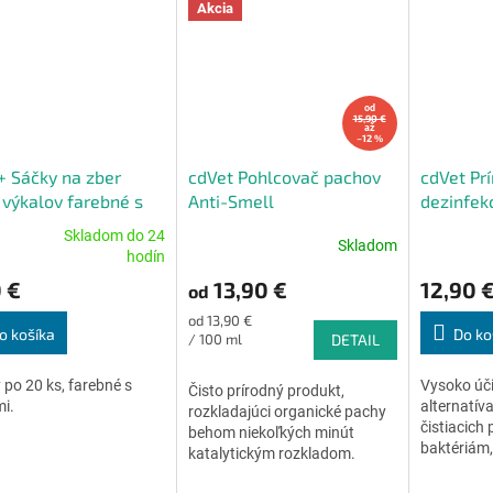
Akcia
od
15,90 €
až
–12 %
 Sáčky na zber
cdVet Pohlcovač pachov
cdVet Pr
 výkalov farebné s
Anti-Smell
dezinfek
mi 4 x 20 ks
Skladom do 24
Skladom
erné
Priemerné
Priemerné
hodín
tenie
hodnotenie
hodnoteni
 €
13,90 €
12,90 
od
ktu
produktu
produktu
je
je
Jednotková
od 13,90 €
4,5
5,0
o košíka
Do ko
cena:
/ 100 ml
DETAIL
z
z
5
5
y po 20 ks, farebné s
Vysoko úč
Čisto prírodný produkt,
ičiek.
hviezdičiek.
hviezdičiek
i.
alternatív
rozkladajúci organické pachy
čistiacich 
behom niekoľkých minút
baktériám,
katalytickým rozkladom.
Pachy neprekrýva, ale