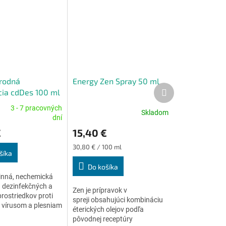
írodná
Energy Zen Spray 50 ml
Ďalší
cia cdDes 100 ml
produkt
3 - 7 pracovných
Skladom
Priemerné
dní
e
hodnotenie
€
15,40 €
produktu
je
Jednotková
30,80 € / 100 ml
4,8
šíka
cena:
z
Do košíka
5
inná, nechemická
.
hviezdičiek.
a dezinfekčných a
Zen je prípravok v
prostriedkov proti
spreji obsahujúci kombináciu
 vírusom a plesniam
éterických olejov podľa
pôvodnej receptúry