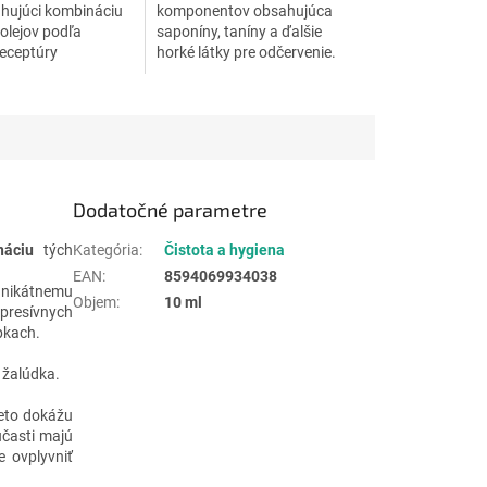
ahujúci kombináciu
komponentov obsahujúca
 olejov podľa
saponíny, taníny a ďalšie
eceptúry
horké látky pre odčervenie.
úcej od mníchov z
 Varáhi na úpätí
Annapurny. Plní...
Dodatočné parametre
náciu
tých
Kategória
:
Čistota a hygiena
EAN
:
8594069934038
unikátnemu
Objem
:
10 ml
epresívnych
ípkach.
 žalúdka.
reto dokážu
účasti majú
e ovplyvniť