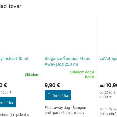
iaci tovar
y Tickvet 10 ml
Biogance Šampón Fleas
cdVet Sp
Away Dog 250 ml
(Repelentný proti
Skladom do 24
Skladom
parazitom pre psov)
erné
Priemerné
Priemerné
hodín
tenie
hodnotenie
hodnoteni
0 €
9,90 €
10,9
od
ktu
produktu
produktu
je
je
ková
Jednotková
/ 100 ml
od 22,90 €
4,6
5,0
Do košíka
cena:
/ 100 ml
z
z
o košíka
5
5
Fleas away dog - Šampón
Odpudzovač
ičiek.
hviezdičiek.
hviezdičiek
proti parazitom pre psov
listov cit
prírodný repelent s