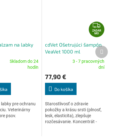
Z
A
ZADAR
MO
D
alzam na labky
cdVet Ošetrujúci šampón
A
Ďalší
VeaVet 1000 ml
R
produkt
Skladom do 24
3 - 7 pracovných
M
Priemerné
hodín
dní
O
e
hodnotenie
77,90 €
produktu
je
5,0
šíka
Do košíka
z
5
 labky pre ochranu
Starostlivosť o zdravie
.
hviezdičiek.
ciu. Veterinárny
pokožky a krásu srsti (plnosť,
pre psov.
lesk, elasticita), zlepšuje
rozčesávanie. Koncentrát -
riedi sa 1:5.