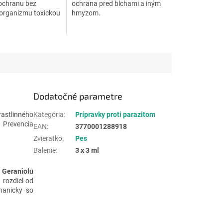
ochranu bez
ochrana pred blchami a iným
 organizmu toxickou
hmyzom.
hodný aj pre
Dodatočné parametre
astlinného
Kategória
:
Prípravky proti parazitom
 Prevencia
EAN
:
3770001288918
Zvieratko
:
Pes
Balenie
:
3 x 3 ml
e
Geraniolu
 rozdiel od
hanicky so