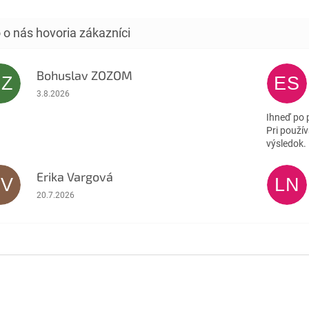
kože.
Bohuslav ZOZOM
BZ
ES
Hodnotenie obchodu je 5 z 5 hviezdičiek.
3.8.2026
Ihneď po 
Pri použív
výsledok.
Erika Vargová
EV
LN
Hodnotenie obchodu je 5 z 5 hviezdičiek.
20.7.2026