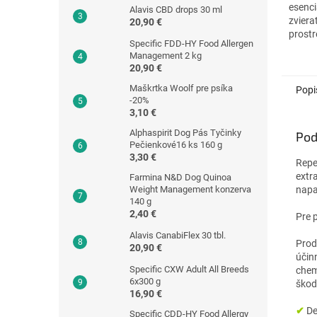
esenci
Alavis CBD drops 30 ml
zviera
20,90 €
prostr
Specific FDD-HY Food Allergen
Management 2 kg
20,90 €
Maškrtka Woolf pre psíka
Popi
-20%
3,10 €
Alphaspirit Dog Pás Tyčinky
Pod
Pečienkové16 ks 160 g
3,30 €
Repe
extr
Farmina N&D Dog Quinoa
Weight Management konzerva
napa
140 g
2,40 €
Pre 
Alavis CanabiFlex 30 tbl.
Pro
20,90 €
účin
Specific CXW Adult All Breeds
chem
6x300 g
škod
16,90 €
✔
De
Specific CDD-HY Food Allergy