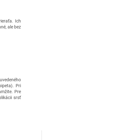
eraťa. Ich
né, ale bez
a uvedeného
peta). Pri
amžite. Pre
ikácii srsť