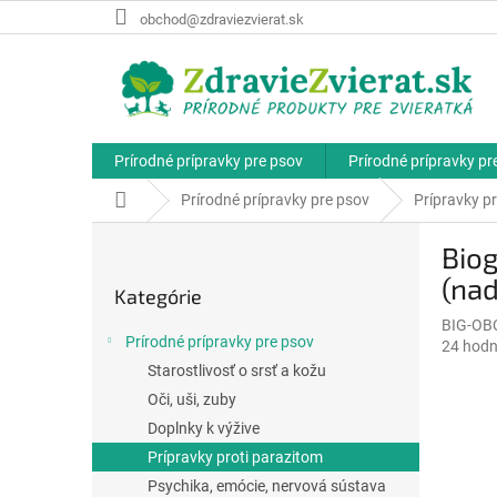
Prejsť
obchod@zdraviezvierat.sk
na
obsah
Prírodné prípravky pre psov
Prírodné prípravky p
Domov
Prírodné prípravky pre psov
Prípravky p
B
Biog
o
Preskočiť
č
(nad
Kategórie
kategórie
n
BIG-OB
ý
Prírodné prípravky pre psov
Priemer
24 hodn
p
hodnote
Starostlivosť o srsť a kožu
a
produkt
Oči, uši, zuby
n
je
e
Doplnky k výžive
4,8
l
z
Prípravky proti parazitom
5
Psychika, emócie, nervová sústava
hviezdič