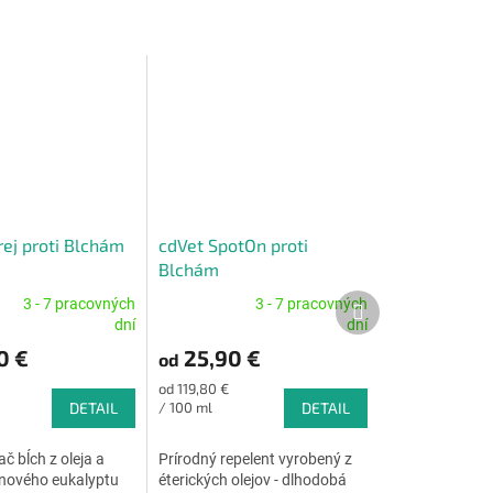
rej proti Blchám
cdVet SpotOn proti
Blchám
Ďalší
3 - 7 pracovných
3 - 7 pracovných
Priemerné
produkt
dní
dní
e
hodnotenie
0 €
25,90 €
od
produktu
je
Jednotková
od 119,80 €
5,0
cena:
DETAIL
/ 100 ml
DETAIL
z
5
 bĺch z oleja a
Prírodný repelent vyrobený z
.
hviezdičiek.
rónového eukalyptu
éterických olejov - dlhodobá