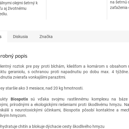
na šetrnú 
álnymi olejmi šetrný k
zaťaženia
ťu aj životnému
chémiou. V
ediu.
mačky.
s
Diskusia
Značka
robný popis
lentný roztok pre psy proti blchám,
kliešťom a komárom s obsahom r
aktu geraniolu, s ochranou proti napadnutiu po
dobu max. 4 týždne.
dnutia zvieraťa vonkajšími parazitmi.
psy staršie ako 3 mesiace, nad 20 kg hmotnosti.
dukty
Biospotix
sú vďaka svojmu rastlinnému komplexu na báz
nými, prírodnými a ekologickými riešeniami proti škodlivému hmyzu. Na
ikálií s neurotoxickými účinkami, Biospotix pôsobí kontaktne a mec
livým hmyzom.
hydratuje chitín a blokuje dýchacie cesty škodlivého hmyzu