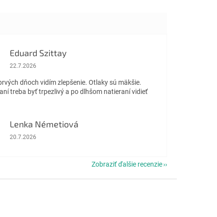
Eduard Szittay
Hodnotenie obchodu je 5 z 5 hviezdičiek.
22.7.2026
prvých dňoch vidím zlepšenie. Otlaky sú mäkšie.
aní treba byť trpezlivý a po dlhšom natieraní vidieť
Lenka Németiová
Hodnotenie obchodu je 5 z 5 hviezdičiek.
20.7.2026
Zobraziť ďalšie recenzie