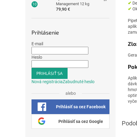
✔
De
Management 12 kg
✔
Ok
79,90 €
Pipe
apli
Prihlásenie
zama
Zlo
E-mail
Gera
Heslo
Pok
PRIHLÁSIŤ SA
Apli
Nová registrácia
Zabudnuté heslo
dávk
hmot
alebo
opti
vyčeš
Prihlásiť sa cez Facebook
Prihlásiť sa cez Google