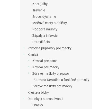
Kosti, kĺby
Trávenie
Srdce, dýchanie
Močové cesty a obličky
Podpora imunity
Zápaly a infekcie
Detoxikácia
Prírodné prípravky pre mačky
Krmivá
Krmivá pre psov
Krmivá pre mačky
Zdravé maškrty pre psov
Farmina Dentálne a funkčné pamlsky
Zdravé maškrty pre mačky
Kliešte a blchy
Doplnky k starostlivosti
Hračky