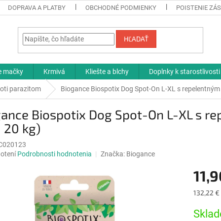
DOPRAVA A PLATBY
OBCHODNÉ PODMIENKY
POISTENIE ZÁS
HĽADAŤ
re mačky
Krmivá
Kliešte a blchy
Doplnky k starostlivosti
roti parazitom
Biogance Biospotix Dog Spot-On L-XL s repelentným 
ance Biospotix Dog Spot-On L-XL s re
 20 kg)
C020123
né
otení
Podrobnosti hodnotenia
Značka:
Biogance
nie
11,9
u
Jednotk
132,22 €
cena:
Sklad
iek.