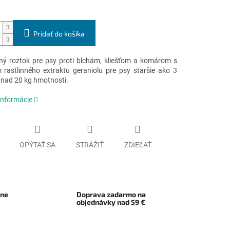
Pridať do košíka
ný roztok pre psy proti blchám,
kliešťom a komárom s
rastlinného extraktu geraniolu pre p
sy staršie ako 3
 nad 20 kg hmotnosti.
informácie
OPÝTAŤ SA
STRÁŽIŤ
ZDIEĽAŤ
rne
Doprava zadarmo na
objednávky nad 59 €