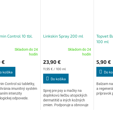
min Control 10 tbl.
Linkskin Spray 200 ml
Topvet B
100 ml
Skladom do 24
Skladom do 24
erné
Priemerné
Priemerné
hodín
hodín
tenie
hodnotenie
hodnoteni
 €
23,90 €
5,90 €
ktu
produktu
produktu
je
je
Jednotková
11,95 € / 100 ml
5,0
4,7
o košíka
Do ko
cena:
z
z
Do košíka
5
5
in Control sú tabletky,
Balzam na
ičiek.
hviezdičiek.
hviezdičiek
chránia imunitný systém
a regenerá
Sprej pre psy a mačky na
aním intenzity
prípravok 
doplnkovú liečbu atopických
ogickej odpovede.
dermatitíd a iných kožných
zmien. Podporuje a obnovuje
rovnováhu mikroflóry povrchu