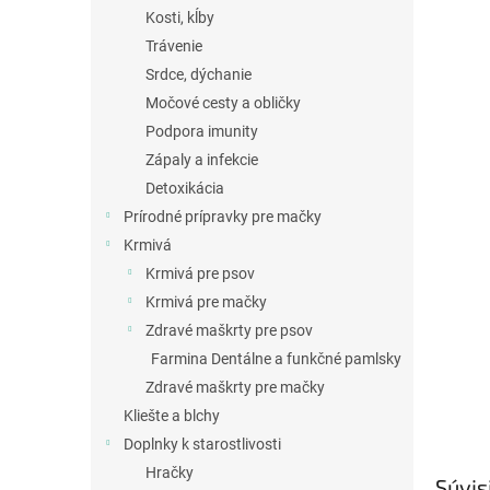
Kosti, kĺby
Trávenie
Srdce, dýchanie
Močové cesty a obličky
Podpora imunity
Zápaly a infekcie
Detoxikácia
Prírodné prípravky pre mačky
Krmivá
Krmivá pre psov
Krmivá pre mačky
Zdravé maškrty pre psov
Farmina Dentálne a funkčné pamlsky
Zdravé maškrty pre mačky
Kliešte a blchy
Doplnky k starostlivosti
Hračky
Súvis