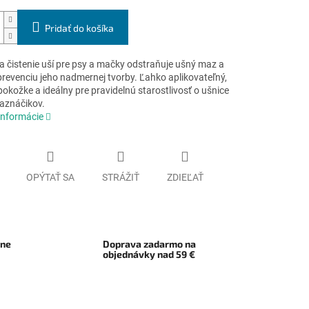
Pridať do košíka
a čistenie uší pre psy a mačky odstraňuje ušný maz a
prevenciu jeho nadmernej tvorby. Ľahko aplikovateľný,
pokožke a ideálny pre pravidelnú starostlivosť o ušnice
aznáčikov.
informácie
OPÝTAŤ SA
STRÁŽIŤ
ZDIEĽAŤ
rne
Doprava zadarmo na
objednávky nad 59 €