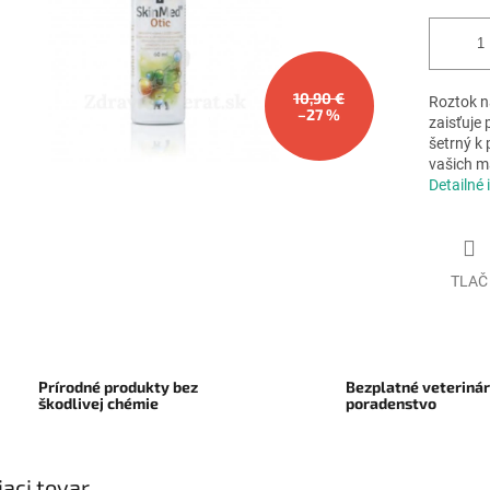
10,90 €
Roztok n
–27 %
zaisťuje 
šetrný k 
vašich m
Detailné 
TLAČ
Prírodné produkty bez
Bezplatné veteriná
škodlivej chémie
poradenstvo
iaci tovar