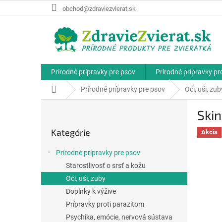
Prejsť
obchod@zdraviezvierat.sk
na
obsah
Prírodné prípravky pre psov
Prírodné prípravky p
Domov
Prírodné prípravky pre psov
Oči, uši, zub
B
Ski
o
Preskočiť
č
Kategórie
kategórie
Akcia
n
ý
Prírodné prípravky pre psov
p
Starostlivosť o srsť a kožu
a
Oči, uši, zuby
n
e
Doplnky k výžive
l
Prípravky proti parazitom
Psychika, emócie, nervová sústava