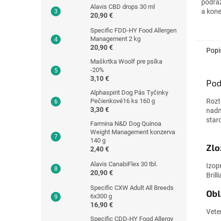
podráž
Alavis CBD drops 30 ml
a kone
20,90 €
Specific FDD-HY Food Allergen
Management 2 kg
20,90 €
Popi
Maškrtka Woolf pre psíka
-20%
3,10 €
Pod
Alphaspirit Dog Pás Tyčinky
Pečienkové16 ks 160 g
Rozt
3,30 €
nadm
star
Farmina N&D Dog Quinoa
Weight Management konzerva
140 g
Zlo
2,40 €
Alavis CanabiFlex 30 tbl.
Izop
20,90 €
Bril
Specific CXW Adult All Breeds
Obl
6x300 g
16,90 €
Vete
Specific CDD-HY Food Allergy