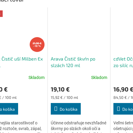
a
21,90 €
–18 %
 Čistič uší Milben Ex
Arava Čistič škvŕn po
cdVet Oč
l
slzách 120 ml
zo silíc 
Skladom
Skladom
erné
Priemerné
Priemerné
tenie
hodnotenie
hodnoteni
0 €
19,10 €
16,90 
ktu
produktu
produktu
je
je
ková
Jednotková
Jednotková
€ / 100 ml
15,92 € / 100 ml
84,50 € / 
4,7
5,0
cena:
cena:
z
z
o košíka
Do košíka
Do ko
5
5
ičiek.
hviezdičiek.
hviezdičiek
ejšia starostlivosť o
Účinne odstraňuje nevzhľadné
Veľmi šetrn
ež roztoče, svrab, zápal,
škvrny po slzách okolí očí a
ošetrujúci