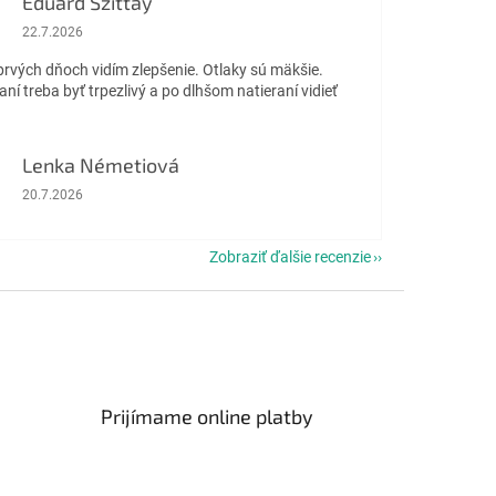
Eduard Szittay
Hodnotenie obchodu je 5 z 5 hviezdičiek.
22.7.2026
prvých dňoch vidím zlepšenie. Otlaky sú mäkšie.
aní treba byť trpezlivý a po dlhšom natieraní vidieť
Lenka Németiová
Hodnotenie obchodu je 5 z 5 hviezdičiek.
20.7.2026
Zobraziť ďalšie recenzie
Prijímame online platby