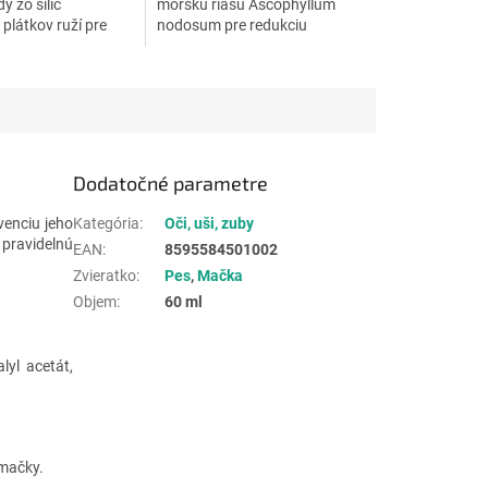
y zo silíc
morskú riasu Ascophyllum
plátkov ruží pre
nodosum pre redukciu
starostlivosť o oči.
zubného povlaku a kameňa,
navyše výrazne znižuje
zápach z papule u psov a
mačiek.
Dodatočné parametre
venciu jeho
Kategória
:
Oči, uši, zuby
pravidelnú
EAN
:
8595584501002
Zvieratko
:
Pes
,
Mačka
Objem
:
60 ml
lyl acetát,
 mačky.