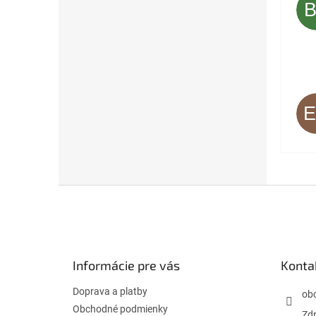
Z
á
p
ä
t
Informácie pre vás
Konta
i
e
Doprava a platby
ob
Obchodné podmienky
Zdr