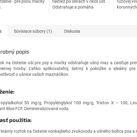
denie - pre psov, mačky
taktiež po slinách v okolí úst.
ružovej vod
.
Odstraňuje a pomáha
korunných 
predchádzať opätovnému
prirodzenú 
výskytu škvŕn.
s
Súvisiace súbory (1)
Diskusia
robný popis
ok na čistenie uší pre psy a mačky odstraňuje ušný maz a zaisťuje pre
ernej tvorby. Ľahko aplikovateľný, šetrný k pokožke a ideálny pre 
ostlivosť o ušnice vašich maznáčikov.
ženie:
ropylalkohol 50 mg/g, Propylénglykol 100 mg/g, Trixton X – 100, Lina
liant Blue FCF, Demineralizovaná voda.
asť použitia:
rinárny roztok na čistenie vonkajšieho zvukovodu a ušného boltca psa a