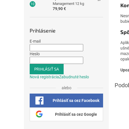
Management 12 kg
Kon
79,90 €
Nesm
bubi
Prihlásenie
Spô
E-mail
Apli
ušné
mazu
Heslo
opak
PRIHLÁSIŤ SA
Upoz
Nová registrácia
Zabudnuté heslo
alebo
Prihlásiť sa cez Facebook
Prihlásiť sa cez Google