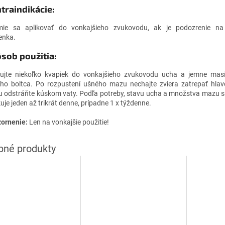
traindikácie:
ie sa aplikovať do vonkajšieho zvukovodu, ak je podozrenie na
enka.
sob použitia:
kujte niekoľko kvapiek do vonkajšieho zvukovodu ucha a jemne masí
ho boltca. Po rozpustení ušného mazu nechajte zviera zatrepať hlav
 odstráňte kúskom vaty. Podľa potreby, stavu ucha a množstva mazu s
uje jeden až trikrát denne, prípadne 1 x týždenne.
ornenie:
Len na vonkajšie použitie!