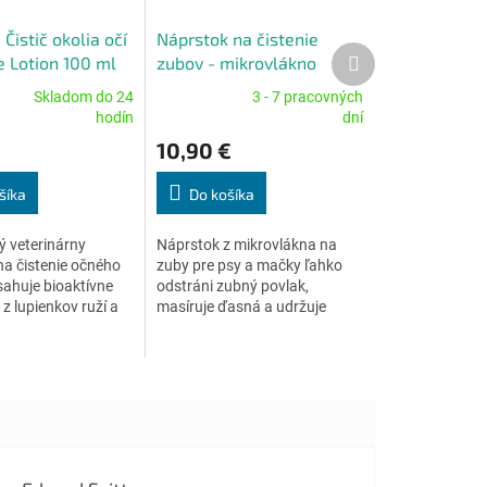
Čistič okolia očí
Náprstok na čistenie
Ďalší
e Lotion 100 ml
zubov - mikrovlákno
produkt
Skladom do 24
3 - 7 pracovných
Priemerné
hodín
dní
e
hodnotenie
10,90 €
produktu
je
5,0
šíka
Do košíka
z
5
 veterinárny
Náprstok z mikrovlákna na
.
hviezdičiek.
na čistenie očného
zuby pre psy a mačky ľahko
sahuje bioaktívne
odstráni zubný povlak,
 z lupienkov ruží a
masíruje ďasná a udržuje
zdravú ústnu mikroflóru.