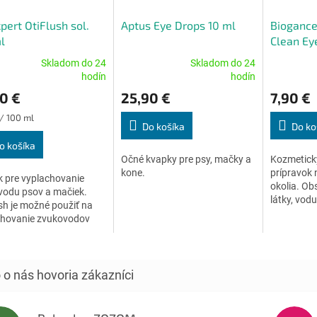
pert OtiFlush sol.
Aptus Eye Drops 10 ml
Biogance 
l
Clean Ey
Skladom do 24
Skladom do 24
erné
Priemerné
Priemerné
hodín
hodín
tenie
hodnotenie
hodnoteni
0 €
25,90 €
7,90 €
ktu
produktu
produktu
je
je
ková
 / 100 ml
4,8
3,9
Do košíka
Do ko
z
z
o košíka
5
5
Očné kvapky pre psy, mačky a
Kozmetický
ičiek.
hviezdičiek.
hviezdičiek
kone.
prípravok 
 pre vyplachovanie
okolia. Ob
vodu psov a mačiek.
látky, vodu
sh je možné použiť na
nevädzu.
chovanie zvukovodov
amostatne na
ie čistoty vonkajšieho
odu alebo pred...