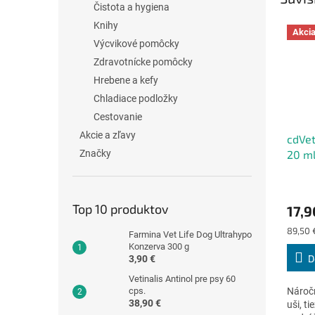
Čistota a hygiena
Knihy
Akci
Výcvikové pomôcky
Zdravotnícke pomôcky
Hrebene a kefy
Chladiace podložky
Cestovanie
Akcie a zľavy
cdVet
Značky
20 m
Priem
hodno
Top 10 produktov
17,9
produ
je
Jednot
89,50 
Farmina Vet Life Dog Ultrahypo
4,4
cena:
Konzerva 300 g
z
D
3,90 €
5
hviezd
Vetinalis Antinol pre psy 60
cps.
Náročn
38,90 €
uši, ti