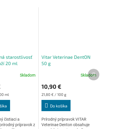
ná starostlivosť
Vitar Veterinae DentON
ruží 20 ml
50 g
Ďalší
Skladom
Skladom
Priemerné
produkt
e
hodnotenie
€
10,90 €
produktu
je
Jednotková
100 ml
21,80 € / 100 g
4,8
cena:
z
šíka
Do košíka
5
.
hviezdičiek.
ý čistiaci a
Prírodný prípravok VITAR
 prírodný prípravok z
Veterinae Denton obsahuje