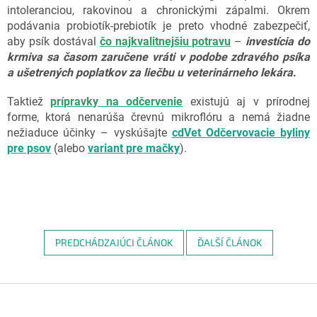
intoleranciou, rakovinou a chronickými zápalmi. Okrem
podávania probiotík-prebiotík je preto vhodné zabezpečiť,
aby psík dostával
čo najkvalitnejšiu potravu
–
investícia do
krmiva sa časom zaručene vráti v podobe zdravého psíka
a ušetrených poplatkov za liečbu u veterinárneho lekára
.
Taktiež
prípravky na odčervenie
existujú aj v prírodnej
forme, ktorá nenarúša črevnú mikroflóru a nemá žiadne
nežiaduce účinky – vyskúšajte
cdVet Odčervovacie byliny
pre psov
(alebo
variant pre mačky
).
PREDCHÁDZAJÚCI ČLÁNOK
ĎALŠÍ ČLÁNOK
Z
á