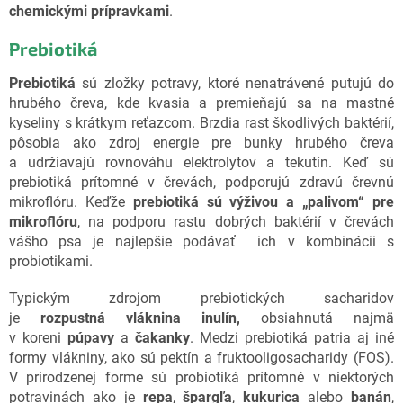
chemickými prípravkami
.
Prebiotiká
Prebiotiká
sú zložky potravy, ktoré nenatrávené putujú do
hrubého čreva, kde kvasia a premieňajú sa na mastné
kyseliny s krátkym reťazcom. Brzdia rast škodlivých baktérií,
pôsobia ako zdroj energie pre bunky hrubého čreva
a udržiavajú rovnováhu elektrolytov a tekutín. Keď sú
prebiotiká prítomné v črevách, podporujú zdravú črevnú
mikroflóru. Keďže
prebiotiká sú výživou a „palivom“ pre
mikroflóru
, na podporu rastu dobrých baktérií v črevách
vášho psa je najlepšie podávať ich v kombinácii s
probiotikami.
Typickým zdrojom prebiotických sacharidov
je
rozpustná
vláknina inulín,
obsiahnutá najmä
v koreni
púpavy
a
čakanky
. Medzi prebiotiká patria aj iné
formy vlákniny, ako sú pektín a fruktooligosacharidy (FOS).
V prirodzenej forme sú probiotiká prítomné v niektorých
potravinách ako je
repa
,
špargľa
,
kukurica
alebo
banán
,