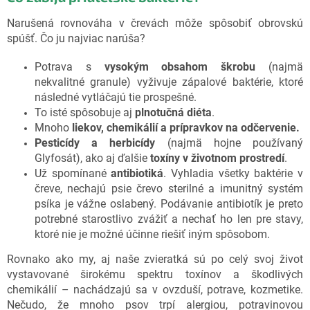
Narušená rovnováha v črevách môže spôsobiť obrovskú
spúšť. Čo ju najviac narúša?
Potrava s
vysokým obsahom škrobu
(najmä
nekvalitné granule) vyživuje zápalové baktérie, ktoré
následné vytláčajú tie prospešné.
To isté spôsobuje aj
plnotučná diéta
.
Mnoho
liekov, chemikálií a prípravkov na odčervenie.
Pesticídy a herbicídy
(najmä hojne používaný
Glyfosát), ako aj ďalšie
toxíny
v životnom prostredí
.
Už spomínané
antibiotiká
. Vyhladia všetky baktérie v
čreve, nechajú psie črevo sterilné a imunitný systém
psíka je vážne oslabený. Podávanie antibiotík je preto
potrebné starostlivo zvážiť a nechať ho len pre stavy,
ktoré nie je možné účinne riešiť iným spôsobom.
Rovnako ako my, aj naše zvieratká sú po celý svoj život
vystavované širokému spektru toxínov a škodlivých
chemikálií – nachádzajú sa v ovzduší, potrave, kozmetike.
Nečudo, že mnoho psov trpí alergiou, potravinovou