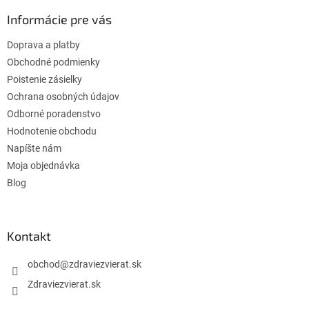
p
ä
Informácie pre vás
t
Doprava a platby
i
e
Obchodné podmienky
Poistenie zásielky
Ochrana osobných údajov
Odborné poradenstvo
Hodnotenie obchodu
Napíšte nám
Moja objednávka
Blog
Kontakt
obchod
@
zdraviezvierat.sk
Zdraviezvierat.sk