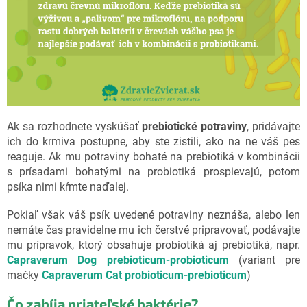
Ak sa rozhodnete vyskúšať
prebiotické potraviny
, pridávajte
ich do krmiva postupne, aby ste zistili, ako na ne váš pes
reaguje. Ak mu potraviny bohaté na prebiotiká v kombinácii
s prísadami bohatými na probiotiká prospievajú, potom
psíka nimi kŕmte naďalej.
Pokiaľ však váš psík uvedené potraviny neznáša, alebo len
nemáte čas pravidelne mu ich čerstvé pripravovať, podávajte
mu prípravok, ktorý obsahuje probiotiká aj prebiotiká, napr.
Capraverum Dog prebioticum-probioticum
(variant pre
mačky
Capraverum Cat probioticum-prebioticum
)
Čo zabíja priateľské baktérie?