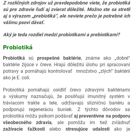
Z rozličných zdrojov už pravdepodobne viete, že probiotiká
sú pre zdravie ľudí aj zvierat dôležité. Možno ste sa stretli
aj s výrazom „prebiotiká“, ale neviete prečo je potrebné ich
vášmu psovi dávať.
Aký je teda rozdiel medzi probiotikami a prebiotikami?
Probiotiká
Probiotiká
sú
prospešné baktérie
, známe ako „dobré“
baktérie žijúce v čreve. Hrajú dôležitú úlohu pri spracovaní
potravy a pomáhajú kontrolovať množstvo „zlých“ baktérií
ako je E. coli.
Probiotiká pomáhajú osídliť črevo zdravými baktériami
a výskumy naznačujú, že posilňujú imunitný systém v
tráviacom trakte a tele, udržiavajú slizničnú bariéru a
podporujú regeneráciu buniek. Z týchto dôvodov sa
probiotiká môžu psíkom podávať
aj preventívne na podporu
všeobecného zdravia
, ale pomôžu im tiež zvládnuť
zažívacie ťažkosti
alebo
stresujúce udalosti
ako je