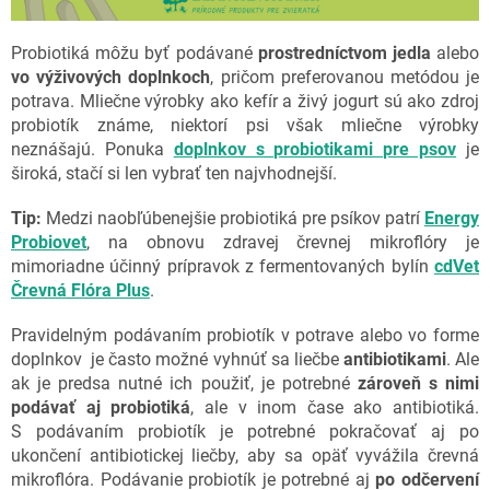
Probiotiká môžu byť podávané
prostredníctvom jedla
alebo
vo výživových doplnkoch
, pričom preferovanou metódou je
potrava. Mliečne výrobky ako kefír a živý jogurt sú ako zdroj
probiotík známe, niektorí psi však mliečne výrobky
neznášajú. Ponuka
doplnkov s probiotikami pre psov
je
široká, stačí si len vybrať ten najvhodnejší.
Tip:
Medzi naobľúbenejšie probiotiká pre psíkov patrí
Energy
Probiovet
, na obnovu zdravej črevnej mikroflóry je
mimoriadne účinný prípravok z fermentovaných bylín
cdVet
Črevná Flóra Plus
.
Pravidelným podávaním probiotík v potrave alebo vo forme
doplnkov je často možné vyhnúť sa liečbe
antibiotikami
. Ale
ak je predsa nutné ich použiť, je potrebné
zároveň s nimi
podávať aj probiotiká
, ale v inom čase ako antibiotiká.
S podávaním probiotík je potrebné pokračovať aj po
ukončení antibiotickej liečby, aby sa opäť vyvážila črevná
mikroflóra. Podávanie probiotík je potrebné aj
po odčervení