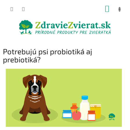
Prejsť
NÁKUP
na
obsah
KOŠÍK
Potrebujú psi probiotiká aj
prebiotiká?