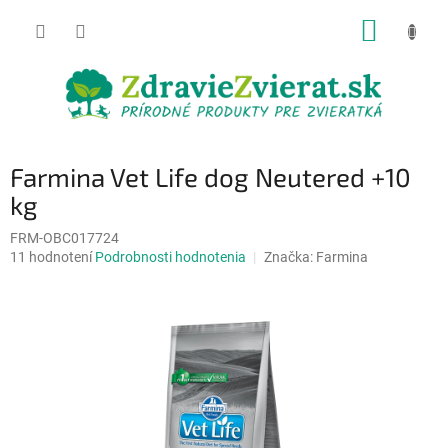
Prejsť
NÁKUP
na
obsah
KOŠÍK
Farmina Vet Life dog Neutered +10
kg
FRM-OBC017724
Priemerné
11 hodnotení
Podrobnosti hodnotenia
Značka:
Farmina
hodnotenie
produktu
je
4,8
z
5
hviezdičiek.