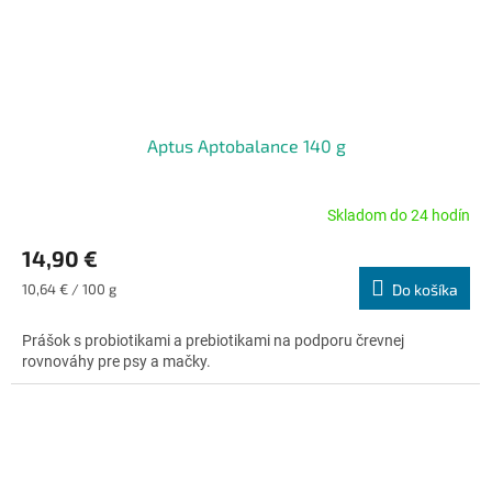
Aptus Aptobalance 140 g
Skladom do 24 hodín
Priemerné
hodnotenie
14,90 €
produktu
je
Jednotková
10,64 € / 100 g
Do košíka
4,7
cena:
z
Prášok s probiotikami a prebiotikami na podporu črevnej
5
rovnováhy pre psy a mačky.
hviezdičiek.