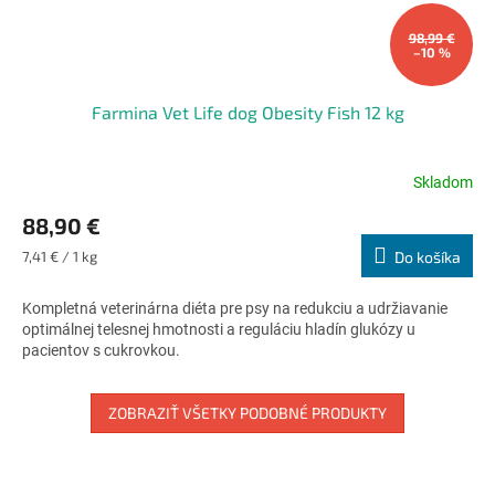
98,99 €
–10 %
Farmina Vet Life dog Obesity Fish 12 kg
Skladom
Priemerné
hodnotenie
88,90 €
produktu
je
Jednotková
7,41 € / 1 kg
Do košíka
5,0
cena:
z
Kompletná veterinárna diéta pre psy na redukciu a udržiavanie
5
optimálnej telesnej hmotnosti a reguláciu hladín glukózy u
hviezdičiek.
pacientov s cukrovkou.
ZOBRAZIŤ VŠETKY PODOBNÉ PRODUKTY