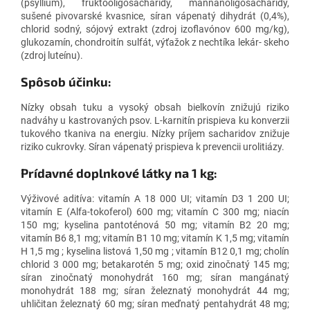
(psyllium), fruktooligosacharidy, mannanoligosacharidy,
sušené pivovarské kvasnice, síran vápenatý dihydrát (0,4%),
chlorid sodný, sójový extrakt (zdroj izoflavónov 600 mg/kg),
glukozamín, chondroitín sulfát, výťažok z nechtíka lekár- skeho
(zdroj luteínu).
Spôsob účinku:
Nízky obsah tuku a vysoký obsah bielkovín znižujú riziko
nadváhy u kastrovaných psov. L-karnitín prispieva ku konverzii
tukového tkaniva na energiu. Nízky príjem sacharidov znižuje
riziko cukrovky. Síran vápenatý prispieva k prevencii urolitiázy.
Prídavné doplnkové látky na 1 kg:
Výživové aditíva: vitamín A 18 000 UI; vitamín D3 1 200 UI;
vitamín E (Alfa-tokoferol) 600 mg; vitamín C 300 mg; niacín
150 mg; kyselina pantoténová 50 mg; vitamín B2 20 mg;
vitamín B6 8,1 mg; vitamín B1 10 mg; vitamín K 1,5 mg; vitamín
H 1,5 mg ; kyselina listová 1,50 mg ; vitamín B12 0,1 mg; cholín
chlorid 3 000 mg; betakarotén 5 mg; oxid zinočnatý 145 mg;
síran zinočnatý monohydrát 160 mg; síran mangánatý
monohydrát 188 mg; síran železnatý monohydrát 44 mg;
uhličitan železnatý 60 mg; síran meďnatý pentahydrát 48 mg;