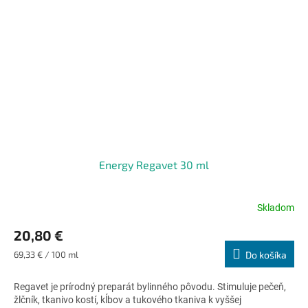
Energy Regavet 30 ml
Skladom
Priemerné
hodnotenie
20,80 €
produktu
je
Jednotková
69,33 € / 100 ml
Do košíka
4,6
cena:
z
Regavet je prírodný preparát bylinného pôvodu. Stimuluje pečeň,
5
žlčník, tkanivo kostí, kĺbov a tukového tkaniva k vyššej
hviezdičiek.