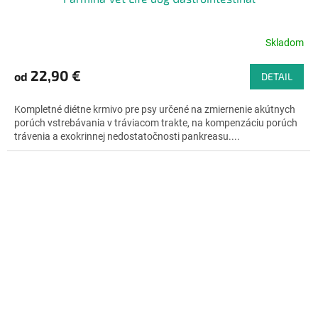
Skladom
Priemerné
hodnotenie
produktu
22,90 €
od
DETAIL
je
4,6
Kompletné diétne krmivo pre psy určené na zmiernenie akútnych
z
porúch vstrebávania v tráviacom trakte, na kompenzáciu porúch
5
trávenia a exokrinnej nedostatočnosti pankreasu....
hviezdičiek.