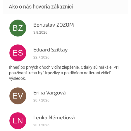
Bohuslav ZOZOM
BZ
Hodnotenie obchodu je 5 z 5 hviezdičiek.
3.8.2026
Eduard Szittay
ES
Hodnotenie obchodu je 5 z 5 hviezdičiek.
22.7.2026
Ihneď po prvých dňoch vidím zlepšenie. Otlaky sú mäkšie. Pri
používaní treba byť trpezlivý a po dlhšom natieraní vidieť
výsledok.
Erika Vargová
EV
Hodnotenie obchodu je 5 z 5 hviezdičiek.
20.7.2026
Lenka Németiová
LN
Hodnotenie obchodu je 5 z 5 hviezdičiek.
20.7.2026