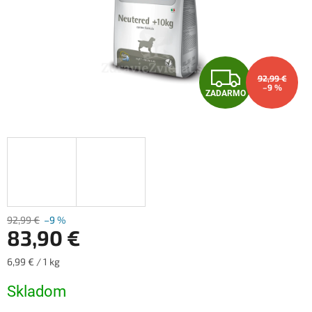
Z
92,99 €
–9 %
ZADARMO
A
D
A
R
M
92,99 €
–9 %
83,90 €
O
Jednotková
6,99 € / 1 kg
cena:
Skladom