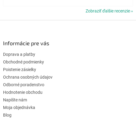
Zobraziť ďalšie recenzie
Z
á
p
ä
Informácie pre vás
t
Doprava a platby
i
e
Obchodné podmienky
Poistenie zásielky
Ochrana osobných údajov
Odborné poradenstvo
Hodnotenie obchodu
Napíšte nám
Moja objednávka
Blog