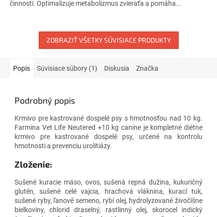
činnosti. Optimalizuje metabolizmus zvieraťa a pomáha...
ZOBRAZIŤ VŠETKY SÚVISIACE PRODUKTY
Popis
Súvisiace súbory (1)
Diskusia
Značka
Podrobný popis
Krmivo pre kastrované dospelé psy s hmotnosťou nad 10 kg.
Farmina Vet Life Neutered +10 kg canine je kompletné diétne
krmivo pre kastrované dospelé psy, určené na kontrolu
hmotnosti a prevenciu urolitiázy.
Zloženie:
Sušené kuracie mäso, ovos, sušená repná dužina, kukuričný
glutén, sušené celé vajcia, hrachová vláknina, kurací tuk,
sušené ryby, ľanové semeno, rybí olej, hydrolyzované živočíšne
bielkoviny, chlorid draselný, rastlinný olej, skorocel indický