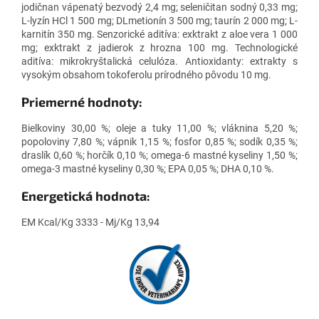
jodičnan vápenatý bezvodý 2,4 mg; seleničitan sodný 0,33 mg;
L-lyzín HCl 1 500 mg; DLmetionín 3 500 mg; taurín 2 000 mg; L-
karnitín 350 mg. Senzorické aditíva: exktrakt z aloe vera 1 000
mg; exktrakt z jadierok z hrozna 100 mg. Technologické
aditíva: mikrokryštalická celulóza. Antioxidanty: extrakty s
vysokým obsahom tokoferolu prírodného pôvodu 10 mg.
Priemerné hodnoty:
Bielkoviny 30,00 %; oleje a tuky 11,00 %; vláknina 5,20 %;
popoloviny 7,80 %; vápnik 1,15 %; fosfor 0,85 %; sodík 0,35 %;
draslík 0,60 %; horčík 0,10 %; omega-6 mastné kyseliny 1,50 %;
omega-3 mastné kyseliny 0,30 %; EPA 0,05 %; DHA 0,10 %.
Energetická hodnota:
EM Kcal/Kg 3333 - Mj/Kg 13,94