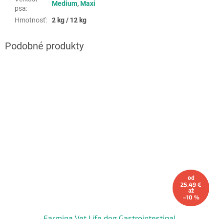
Medium
,
Maxi
psa
:
Hmotnosť
:
2 kg / 12 kg
od
25,49 €
až
–10 %
Farmina Vet Life dog Gastrointestinal