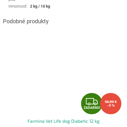
Hmotnosť
:
2 kg / 10 kg
Z
92,99 €
–9 %
ZADARMO
A
Farmina Vet Life dog Diabetic 12 kg
D