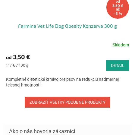
od
3,50 €
až
–5 %
Farmina Vet Life Dog Obesity Konzerva 300 g
Skladom
Priemerné
hodnotenie
3,50 €
od
produktu
je
Jednotková
1,17 € / 100 g
DETAIL
5,0
cena:
z
Kompletné dietetické krmivo pre psov na redukciu nadmernej
5
telesnej hmotnosti.
hviezdičiek.
ZOBRAZIŤ VŠETKY PODOBNÉ PRODUKTY