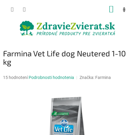
Prejsť
NÁKUP
na
obsah
KOŠÍK
Farmina Vet Life dog Neutered 1-10
kg
Priemerné
15 hodnotení
Podrobnosti hodnotenia
Značka:
Farmina
hodnotenie
produktu
je
4,6
z
5
hviezdičiek.