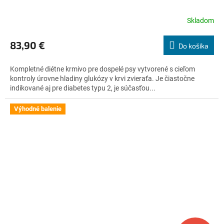
A
Skladom
Priemerné
hodnotenie
R
produktu
83,90 €
Do košíka
je
M
5,0
Kompletné diétne krmivo pre dospelé psy vytvorené s cieľom
z
O
kontroly úrovne hladiny glukózy v krvi zvieraťa. Je čiastočne
5
indikované aj pre diabetes typu 2, je súčasťou...
hviezdičiek.
Výhodné balenie