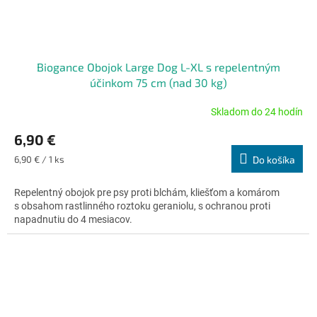
Biogance Obojok Large Dog L-XL s repelentným
účinkom 75 cm (nad 30 kg)
Skladom do 24 hodín
Priemerné
hodnotenie
6,90 €
produktu
je
Jednotková
6,90 € / 1 ks
Do košíka
4,8
cena:
z
Repelentný obojok pre psy proti blchám, kliešťom a komárom
5
s obsahom rastlinného roztoku geraniolu, s ochranou proti
hviezdičiek.
napadnutiu do 4 mesiacov.