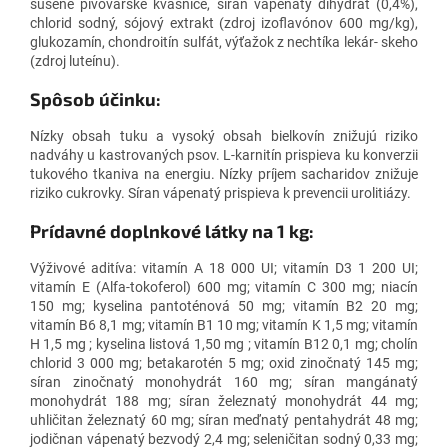
sušené pivovarské kvasnice, síran vápenatý dihydrát (0,4%),
chlorid sodný, sójový extrakt (zdroj izoflavónov 600 mg/kg),
glukozamín, chondroitín sulfát, výťažok z nechtíka lekár- skeho
(zdroj luteínu).
Spôsob účinku:
Nízky obsah tuku a vysoký obsah bielkovín znižujú riziko
nadváhy u kastrovaných psov. L-karnitín prispieva ku konverzii
tukového tkaniva na energiu. Nízky príjem sacharidov znižuje
riziko cukrovky. Síran vápenatý prispieva k prevencii urolitiázy.
Prídavné doplnkové látky na 1 kg:
Výživové aditíva: vitamín A 18 000 UI; vitamín D3 1 200 UI;
vitamín E (Alfa-tokoferol) 600 mg; vitamín C 300 mg; niacín
150 mg; kyselina pantoténová 50 mg; vitamín B2 20 mg;
vitamín B6 8,1 mg; vitamín B1 10 mg; vitamín K 1,5 mg; vitamín
H 1,5 mg ; kyselina listová 1,50 mg ; vitamín B12 0,1 mg; cholín
chlorid 3 000 mg; betakarotén 5 mg; oxid zinočnatý 145 mg;
síran zinočnatý monohydrát 160 mg; síran mangánatý
monohydrát 188 mg; síran železnatý monohydrát 44 mg;
uhličitan železnatý 60 mg; síran meďnatý pentahydrát 48 mg;
jodičnan vápenatý bezvodý 2,4 mg; seleničitan sodný 0,33 mg;