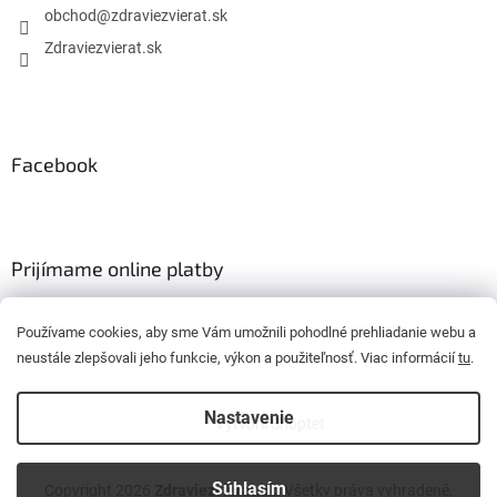
obchod
@
zdraviezvierat.sk
Zdraviezvierat.sk
Facebook
Prijímame online platby
Používame cookies, aby sme Vám umožnili pohodlné prehliadanie webu a
neustále zlepšovali jeho funkcie, výkon a použiteľnosť. Viac informácií
tu
.
Nastavenie
Vytvoril Shoptet
Súhlasím
Copyright 2026
Zdraviezvierat.sk
. Všetky práva vyhradené.