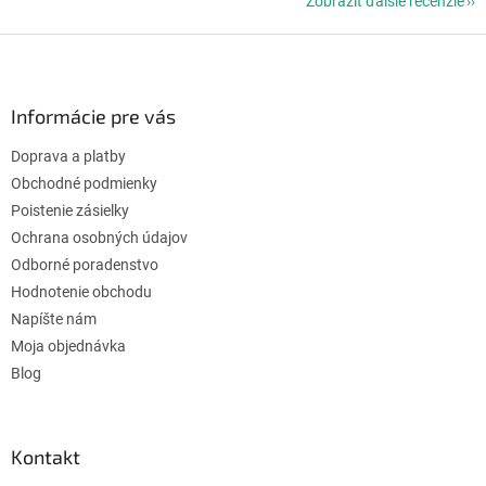
Zobraziť ďalšie recenzie
Z
á
p
ä
Informácie pre vás
t
Doprava a platby
i
e
Obchodné podmienky
Poistenie zásielky
Ochrana osobných údajov
Odborné poradenstvo
Hodnotenie obchodu
Napíšte nám
Moja objednávka
Blog
Kontakt