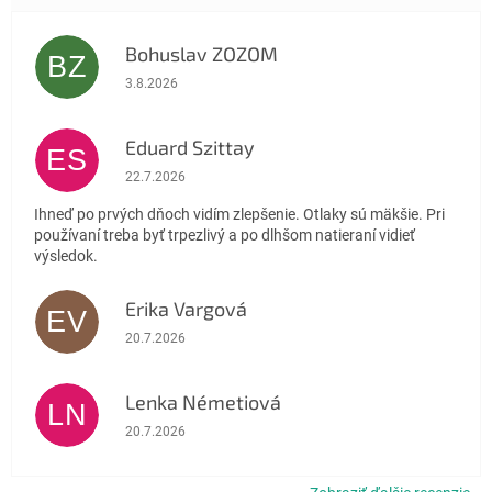
Bohuslav ZOZOM
BZ
Hodnotenie obchodu je 5 z 5 hviezdičiek.
3.8.2026
Eduard Szittay
ES
Hodnotenie obchodu je 5 z 5 hviezdičiek.
22.7.2026
Ihneď po prvých dňoch vidím zlepšenie. Otlaky sú mäkšie. Pri
používaní treba byť trpezlivý a po dlhšom natieraní vidieť
výsledok.
Erika Vargová
EV
Hodnotenie obchodu je 5 z 5 hviezdičiek.
20.7.2026
Lenka Németiová
LN
Hodnotenie obchodu je 5 z 5 hviezdičiek.
20.7.2026