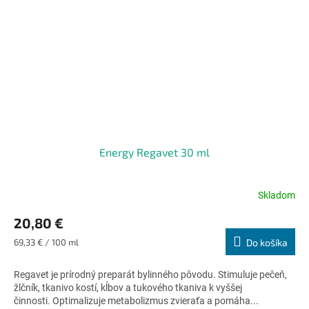
Energy Regavet 30 ml
Skladom
Priemerné
hodnotenie
20,80 €
produktu
je
Jednotková
69,33 € / 100 ml
Do košíka
4,6
cena:
z
Regavet je prírodný preparát bylinného pôvodu. Stimuluje pečeň,
5
žlčník, tkanivo kostí, kĺbov a tukového tkaniva k vyššej
hviezdičiek.
činnosti. Optimalizuje metabolizmus zvieraťa a pomáha...