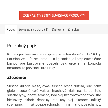
ZOBRAZIŤ VŠETKY SÚVISIACE PRODUKTY
Popis
Súvisiace súbory (1)
Diskusia
Značka
Podrobný popis
Krmivo pre kastrované dospelé psy s hmotnosťou do 10 kg.
Farmina Vet Life Neutered 1-10 kg canine je kompletné diétne
krmivo pre kastrované dospelé psy, určené na kontrolu
hmotnosti a prevenciu urolitiázy.
Zloženie:
Sušené kuracie mäso, ovos, sušená repná dužina, kukuričný
glutén, sušené celé vajcia, hrachová vláknina, kurací tuk,
sušené ryby, ľanové semeno, rybí olej, hydrolyzované živočíšne
bielkoviny, chlorid draselný, rastlinný olej, skorocel indický
(psyllium), fruktooligosacharidy, mannanoligosacharidy,