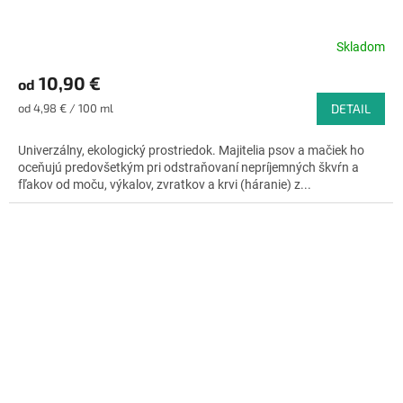
Skladom
Priemerné
hodnotenie
10,90 €
od
produktu
je
Jednotková
od 4,98 € / 100 ml
DETAIL
4,8
cena:
z
Univerzálny, ekologický prostriedok. Majitelia psov a mačiek ho
5
oceňujú predovšetkým pri odstraňovaní nepríjemných škvŕn a
hviezdičiek.
fľakov od moču, výkalov, zvratkov a krvi (háranie) z...