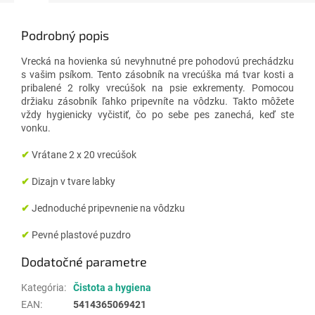
Podrobný popis
Vrecká na hovienka sú nevyhnutné pre pohodovú prechádzku
s vašim psíkom.
Tento zásobník na vrecúška má tvar kosti a
pribalené 2 rolky vrecúšok na psie exkrementy. Pomocou
držiaku zásobník ľahko pripevníte na vôdzku. Takto m
ôžete
vždy hygienicky vyčistiť, čo po sebe pes zanechá, keď ste
vonku.
✔
Vrátane 2 x 20 vrecúšok
✔
Dizajn v tvare labky
✔
Jednoduché pripevnenie na vôdzku
✔
Pevné plastové puzdro
Dodatočné parametre
Kategória
:
Čistota a hygiena
EAN
:
5414365069421