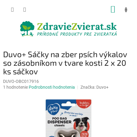
Prejsť
NÁKUP
na
obsah
KOŠÍK
Duvo+ Sáčky na zber psích výkalov
so zásobníkom v tvare kosti 2 x 20
ks sáčkov
DUVO-OBC017916
Priemerné
1 hodnotenie
Podrobnosti hodnotenia
Značka:
Duvo+
hodnotenie
produktu
je
5,0
z
5
hviezdičiek.