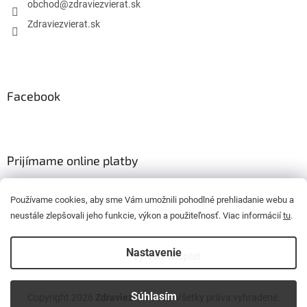
obchod
@
zdraviezvierat.sk
Zdraviezvierat.sk
Facebook
Prijímame online platby
Používame cookies, aby sme Vám umožnili pohodlné prehliadanie webu a
neustále zlepšovali jeho funkcie, výkon a použiteľnosť. Viac informácií
tu
.
Nastavenie
Vytvoril Shoptet
Súhlasím
Copyright 2026
Zdraviezvierat.sk
. Všetky práva vyhradené.