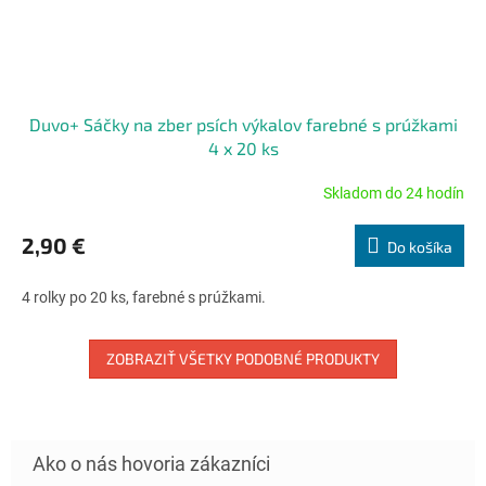
Duvo+ Sáčky na zber psích výkalov farebné s prúžkami
4 x 20 ks
Skladom do 24 hodín
Priemerné
hodnotenie
produktu
2,90 €
Do košíka
je
5,0
4 rolky po 20 ks, farebné s prúžkami.
z
5
hviezdičiek.
ZOBRAZIŤ VŠETKY PODOBNÉ PRODUKTY