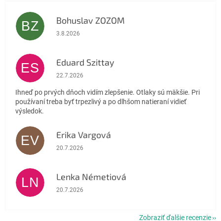
Bohuslav ZOZOM
BZ
Hodnotenie obchodu je 5 z 5 hviezdičiek.
3.8.2026
Eduard Szittay
ES
Hodnotenie obchodu je 5 z 5 hviezdičiek.
22.7.2026
Ihneď po prvých dňoch vidím zlepšenie. Otlaky sú mäkšie. Pri
používaní treba byť trpezlivý a po dlhšom natieraní vidieť
výsledok.
Erika Vargová
EV
Hodnotenie obchodu je 5 z 5 hviezdičiek.
20.7.2026
Lenka Németiová
LN
Hodnotenie obchodu je 5 z 5 hviezdičiek.
20.7.2026
Zobraziť ďalšie recenzie