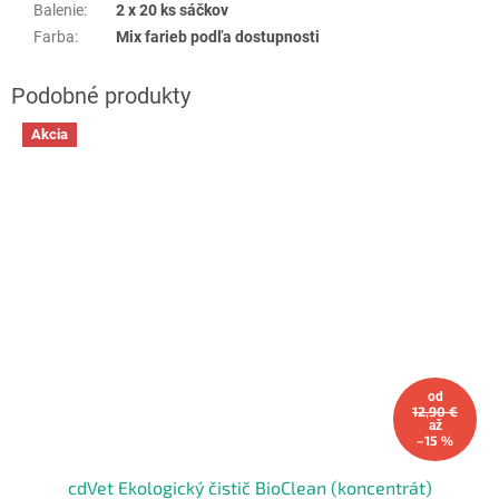
Balenie
:
2 x 20 ks sáčkov
Farba
:
Mix farieb podľa dostupnosti
Akcia
od
12,90 €
až
–15 %
cdVet Ekologický čistič BioClean (koncentrát)