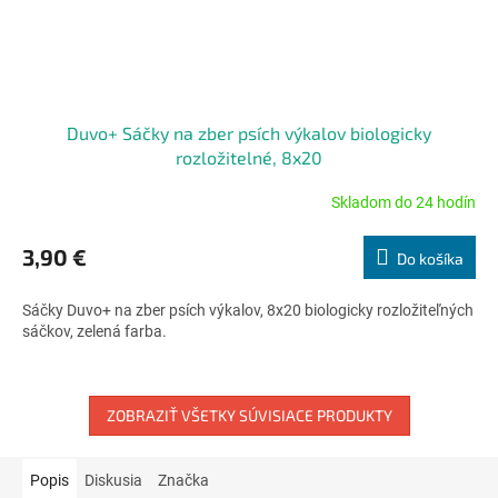
Duvo+ Sáčky na zber psích výkalov biologicky
rozložitelné, 8x20
Skladom do 24 hodín
Priemerné
hodnotenie
produktu
3,90 €
Do košíka
je
5,0
Sáčky Duvo+ na zber psích výkalov, 8x20 biologicky rozložiteľných
z
sáčkov, zelená farba.
5
hviezdičiek.
ZOBRAZIŤ VŠETKY SÚVISIACE PRODUKTY
Popis
Diskusia
Značka