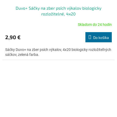
Duvo+ Sáčky na zber psích výkalov biologicky
rozložitelné, 4x20
Skladom do 24 hodín
Priemerné
hodnotenie
produktu
2,90 €
Do košíka
je
4,8
Sáčky Duvo+ na zber psích výkalov, 4x20 biologicky rozložiteľných
z
sáčkov, zelená farba.
5
hviezdičiek.