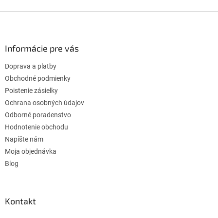
Z
á
p
ä
Informácie pre vás
t
Doprava a platby
i
e
Obchodné podmienky
Poistenie zásielky
Ochrana osobných údajov
Odborné poradenstvo
Hodnotenie obchodu
Napíšte nám
Moja objednávka
Blog
Kontakt