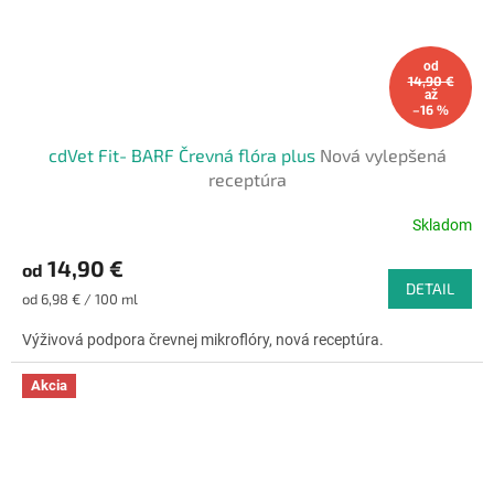
od
14,90 €
až
–16 %
cdVet Fit- BARF Črevná flóra plus
Nová vylepšená
receptúra
Skladom
Priemerné
hodnotenie
14,90 €
od
produktu
DETAIL
je
Jednotková
od 6,98 € / 100 ml
4,8
cena:
z
Výživová podpora črevnej mikroflóry, nová receptúra.
5
hviezdičiek.
Akcia