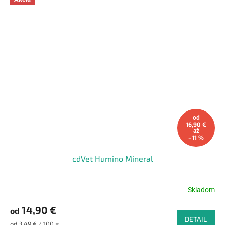
od
16,90 €
až
–11 %
cdVet Humino Mineral
Skladom
Priemerné
hodnotenie
14,90 €
od
produktu
DETAIL
je
Jednotková
od 3,49 € / 100 g