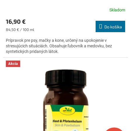
Skladom
Priemerné
hodnotenie
16,90 €
produktu
Do košíka
je
Jednotková
84,50 € / 100 ml
4,8
cena:
z
Prípravok pre psy, mačky a kone, určený na upokojenie v
5
stresujúcich situáciách. Obsahuje ľubovník a medovku, bez
hviezdičiek.
syntetických pridaných látok.
Akcia