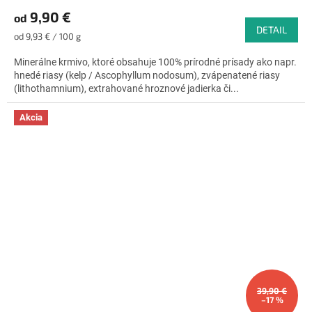
hodnotenie
9,90 €
od
produktu
DETAIL
je
Jednotková
od 9,93 € / 100 g
4,9
cena:
z
Minerálne krmivo, ktoré obsahuje 100% prírodné prísady ako napr.
5
hnedé riasy (kelp / Ascophyllum nodosum), zvápenatené riasy
hviezdičiek.
(lithothamnium), extrahované hroznové jadierka či...
Akcia
39,90 €
–17 %