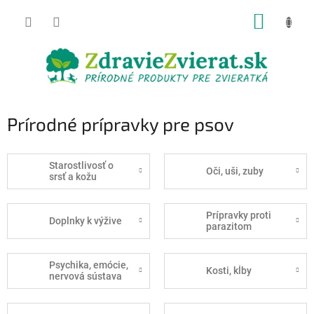
Prejsť
NÁKUP
na
obsah
KOŠÍK
Prírodné prípravky pre psov
Starostlivosť o
Oči, uši, zuby
srsť a kožu
Prípravky proti
Doplnky k výžive
parazitom
Psychika, emócie,
Kosti, kĺby
nervová sústava