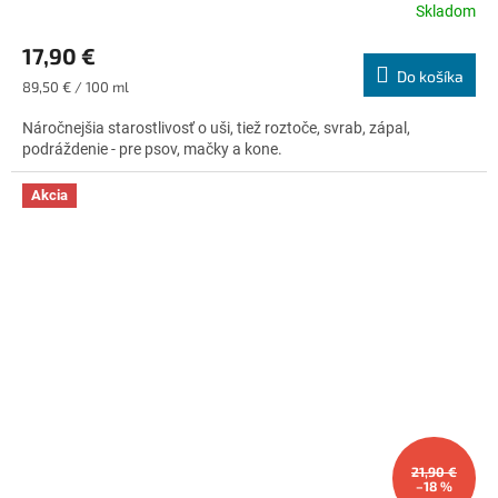
Skladom
Priemerné
hodnotenie
17,90 €
produktu
Do košíka
je
Jednotková
89,50 € / 100 ml
4,4
cena:
z
Náročnejšia starostlivosť o uši, tiež roztoče, svrab, zápal,
5
podráždenie - pre psov, mačky a kone.
hviezdičiek.
Akcia
21,90 €
–18 %