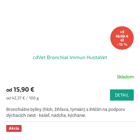
od
18,90 €
až
–15 %
cdVet Bronchial Immun HustaVet
Skladom
Priemerné
hodnotenie
15,90 €
od
produktu
DETAIL
je
Jednotková
od 42,37 € / 100 g
4,6
cena:
z
Bronchiálne byliny (hloh, žihľava, tymián) s ihličím na podporu
5
dýchacích ciest - kašeľ, nádcha, kýchanie.
hviezdičiek.
Akcia