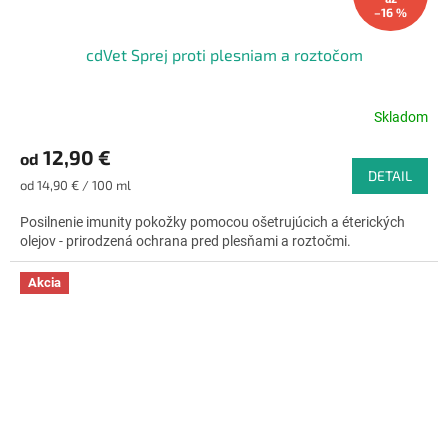
–16 %
cdVet Sprej proti plesniam a roztočom
Skladom
Priemerné
hodnotenie
12,90 €
od
produktu
DETAIL
je
Jednotková
od 14,90 € / 100 ml
4,6
cena:
z
Posilnenie imunity pokožky pomocou ošetrujúcich a éterických
5
olejov - prirodzená ochrana pred plesňami a roztočmi.
hviezdičiek.
Akcia