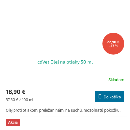
22,90 €
–17 %
cdVet Olej na otlaky 50 ml
Skladom
Priemerné
hodnotenie
18,90 €
produktu
Do košíka
je
Jednotková
37,80 € / 100 ml
4,9
cena:
z
Olej proti otlakom, preležaninám, na suchú, mozoľnatú pokožku.
5
hviezdičiek.
Akcia