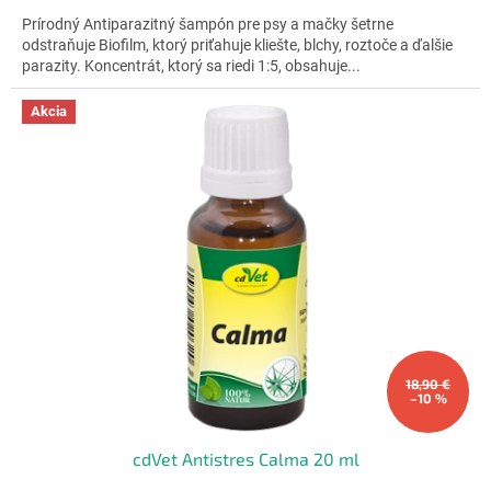
cena:
z
Prírodný Antiparazitný šampón pre psy a mačky šetrne
5
odstraňuje Biofilm, ktorý priťahuje kliešte, blchy, roztoče a ďalšie
hviezdičiek.
parazity. Koncentrát, ktorý sa riedi 1:5, obsahuje...
Akcia
18,90 €
–10 %
cdVet Antistres Calma 20 ml