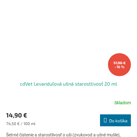
17,90 €
–16 %
cdVet Levanduľová ušná starostlivosť 20 ml
Skladom
Priemerné
hodnotenie
14,90 €
produktu
Do košíka
je
Jednotková
74,50 € / 100 ml
5,0
cena:
z
Šetrné čistenie a starostlivosť o uši (zvukovod a ušné mušle),