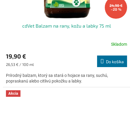
24,90 €
–20 %
cdVet Balzam na rany, kožu a labky 75 ml
Skladom
Priemerné
hodnotenie
19,90 €
produktu
Do košíka
je
Jednotková
26,53 € / 100 ml
4,7
cena:
z
Prírodný balzam, ktorý sa stará o hojace sa rany, suchú,
5
popraskanú alebo citlivú pokožku a labky.
hviezdičiek.
Akcia