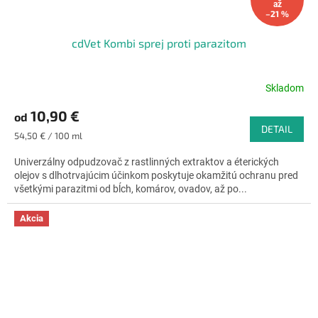
až
–21 %
cdVet Kombi sprej proti parazitom
Skladom
Priemerné
hodnotenie
10,90 €
od
produktu
DETAIL
je
Jednotková
54,50 € / 100 ml
4,8
cena:
z
Univerzálny odpudzovač z rastlinných extraktov a éterických
5
olejov s dlhotrvajúcim účinkom poskytuje okamžitú ochranu pred
hviezdičiek.
všetkými parazitmi od bĺch, komárov, ovadov, až po...
Akcia