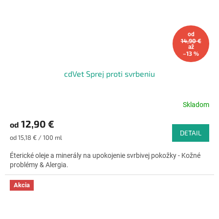
od
14,90 €
až
–13 %
cdVet Sprej proti svrbeniu
Skladom
Priemerné
hodnotenie
12,90 €
od
produktu
DETAIL
je
Jednotková
od 15,18 € / 100 ml
4,7
cena:
z
Éterické oleje a minerály na upokojenie svrbivej pokožky - Kožné
5
problémy & Alergia.
hviezdičiek.
Akcia