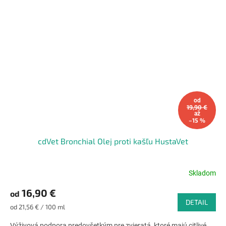
od
19,90 €
až
–15 %
cdVet Bronchial Olej proti kašľu HustaVet
Skladom
Priemerné
hodnotenie
16,90 €
od
produktu
DETAIL
je
Jednotková
od 21,56 € / 100 ml
4,9
cena:
z
Výživová podpora predovšetkým pre zvieratá, ktoré majú citlivé