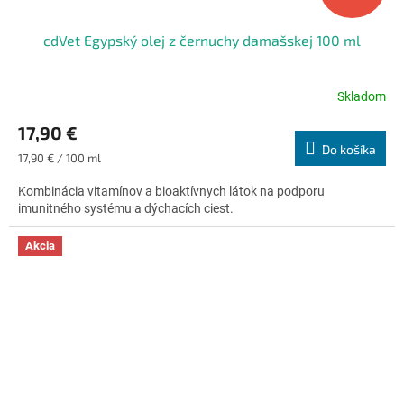
cdVet Egypský olej z černuchy damašskej 100 ml
Skladom
Priemerné
hodnotenie
17,90 €
produktu
Do košíka
je
Jednotková
17,90 € / 100 ml
4,8
cena:
z
Kombinácia vitamínov a bioaktívnych látok na podporu
5
imunitného systému a dýchacích ciest.
hviezdičiek.
Akcia