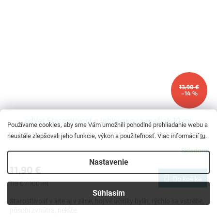
13,90 €
–14 %
cdVet Starostlivosť o labky psov a mačiek 10 ml
Používame cookies, aby sme Vám umožnili pohodlné prehliadanie webu a
neustále zlepšovali jeho funkcie, výkon a použiteľnosť. Viac informácií
tu
.
Skladom
Priemerné
hodnotenie
Nastavenie
11,90 €
produktu
Do košíka
je
Jednotková
119 € / 100 ml
5,0
cena:
Súhlasím
z
Starostlivosť v lete aj v zime, hojivé účinky bylín, rýchlo sa vstrebe,
5
pôsobí zvnútra, nekĺže.
hviezdičiek.