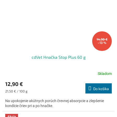
14,90 €
–13 %
cdVet Hnačka Stop Plus 60 g
Skladom
Priemerné
hodnotenie
12,90 €
produktu
Do košíka
je
Jednotková
21,50 € / 100 g
4,9
cena:
z
Na upokojenie akútnych porúch črevnej absorpcie a zlepšenie
5
kondície čriev pri a po hnačke.
hviezdičiek.
Akcia