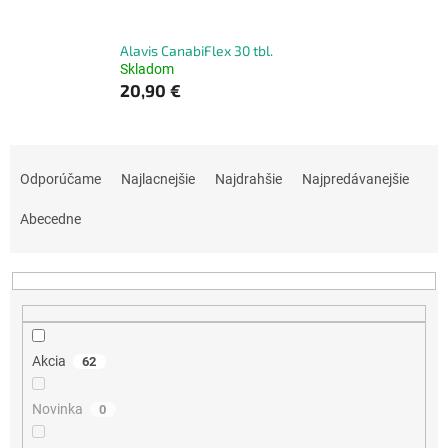
Alavis CanabiFlex 30 tbl.
Skladom
20,90 €
R
a
Odporúčame
Najlacnejšie
Najdrahšie
Najpredávanejšie
d
e
Abecedne
n
i
e
p
r
o
Akcia
62
d
u
Novinka
0
k
t