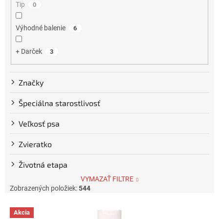
Tip
0
o
v
Výhodné balenie
6
+ Darček
3
Značky
Špeciálna starostlivosť
Veľkosť psa
Zvieratko
Životná etapa
VYMAZAŤ FILTRE
Zobrazených položiek:
544
V
Akcia
ý