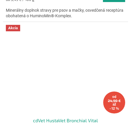
4,8
cena:
z
Minerálny doplnok stravy pre psov a mačky, osvedčená receptúra ​​
5
obohatená o HuminoMin®-Komplex.
hviezdičiek.
Akcia
od
24,90 €
až
–12 %
cdVet HustaVet Bronchial Vital