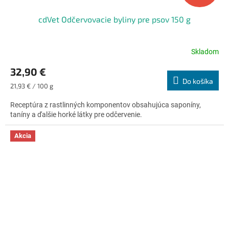
cdVet Odčervovacie byliny pre psov 150 g
Skladom
Priemerné
hodnotenie
32,90 €
produktu
Do košíka
je
Jednotková
21,93 € / 100 g
4,7
cena:
z
Receptúra ​​z rastlinných komponentov obsahujúca saponíny,
5
taníny a ďalšie horké látky pre odčervenie.
hviezdičiek.
Akcia