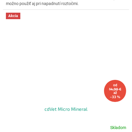
5
možno použiť aj pri napadnutí roztočmi.
hviezdičiek.
Akcia
od
14,90 €
až
–33 %
cdVet Micro Mineral
Skladom
Priemerné