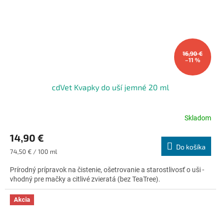
16,90 €
–11 %
cdVet Kvapky do uší jemné 20 ml
Skladom
Priemerné
hodnotenie
14,90 €
produktu
Do košíka
je
Jednotková
74,50 € / 100 ml
4,9
cena:
z
Prírodný prípravok na čistenie, ošetrovanie a starostlivosť o uši -
5
vhodný pre mačky a citlivé zvieratá (bez TeaTree).
hviezdičiek.
Akcia