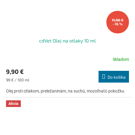
11,90 €
–16 %
cdVet Olej na otlaky 10 ml
Skladom
Priemerné
hodnotenie
9,90 €
produktu
Do košíka
je
Jednotková
99 € / 100 ml
5,0
cena:
z
Olej proti otlakom, preležaninám, na suchú, mozoľnatú pokožku.
5
hviezdičiek.
Akcia