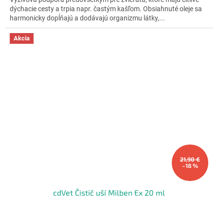
5
dýchacie cesty a trpia napr. častým kašľom. Obsiahnuté oleje sa
hviezdičiek.
harmonicky dopĺňajú a dodávajú organizmu látky,...
Akcia
21,90 €
–18 %
cdVet Čistič uší Milben Ex 20 ml