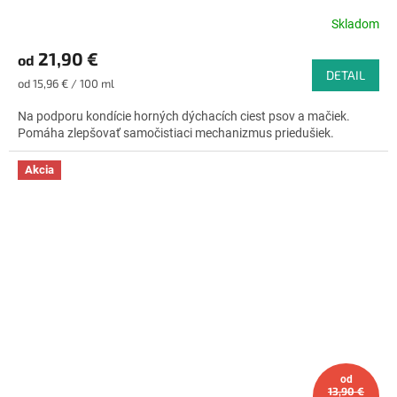
Skladom
Priemerné
hodnotenie
21,90 €
od
produktu
DETAIL
je
Jednotková
od 15,96 € / 100 ml
4,6
cena:
z
Na podporu kondície horných dýchacích ciest psov a mačiek.
5
Pomáha zlepšovať samočistiaci mechanizmus priedušiek.
hviezdičiek.
Akcia
od
13,90 €