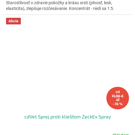
z
Starostlivosť o zdravie pokožky a krásu srsti (plnosť, lesk,
5
elasticita), zlepšuje rozčesávanie. Koncentrát - riedi sa 1:5.
hviezdičiek.
Akcia
od
11,90 €
až
–16 %
cdVet Sprej proti kliešťom ZeckEx Spray